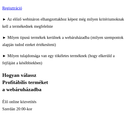
Regisztráció
► Az előző webináron elhangzottakhoz képest még milyen kritériumoknak
kell a termékednek megfelelnie
► Milyen tipusú termékek kerülnek a webáruházadba (milyen szempontok
alapján tudod ezeket értékesíteni)
► Milyen tulajdonsága van egy tökéletes terméknek (hogy elkerüld a
fejfájást a későbbiekben)
Hogyan válassz
Profitábilis terméket
a webáruházadba
Élő online közvetítés
Szerdán 20:00-kor