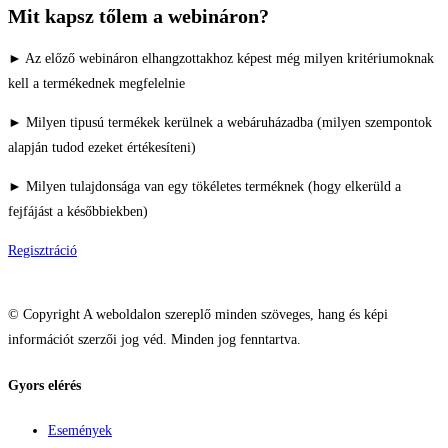
Mit kapsz tőlem a webináron?
► Az előző webináron elhangzottakhoz képest még milyen kritériumoknak
kell a termékednek megfelelnie
► Milyen tipusú termékek kerülnek a webáruházadba (milyen szempontok
alapján tudod ezeket értékesíteni)
► Milyen tulajdonsága van egy tökéletes terméknek (hogy elkerüld a
fejfájást a későbbiekben)
Regisztráció
© Copyright A weboldalon szereplő minden szöveges, hang és képi
információt szerzői jog véd. Minden jog fenntartva.
Gyors elérés
Események