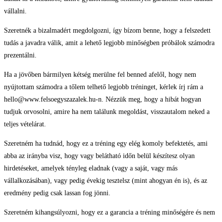
vállalni.
Szeretnék a bizalmadért megdolgozni, így bízom benne, hogy a felszedett
tudás a javadra válik, amit a lehető legjobb minőségben próbálok számodra
prezentálni.
Ha a jövőben bármilyen kétség merülne fel benned afelől, hogy nem
nyújtottam számodra a tőlem telhető legjobb tréninget, kérlek írj rám a
hello@www.felsoegyszazalek.hu-n. Nézzük meg, hogy a hibát hogyan
tudjuk orvosolni, amire ha nem találunk megoldást, visszautalom neked a
teljes vételárat.
Szeretném ha tudnád, hogy ez a tréning egy elég komoly befektetés, ami
abba az irányba visz, hogy vagy belátható időn belül készítesz olyan
hirdetéseket, amelyek tényleg eladnak (vagy a saját, vagy más
vállalkozásában), vagy pedig évekig tesztelsz (mint ahogyan én is), és az
eredmény pedig csak lassan fog jönni.
Szeretném kihangsúlyozni, hogy ez a garancia a tréning minőségére és nem