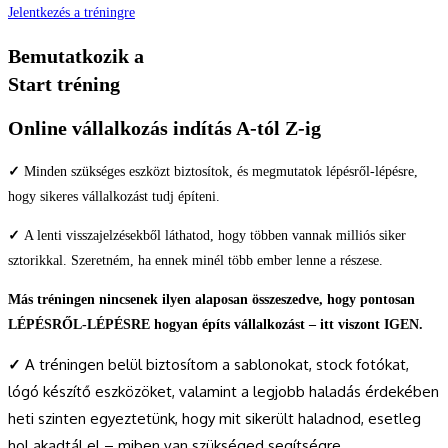
Jelentkezés a tréningre
Bemutatkozik a
Start tréning
Online vállalkozás indítás A-tól Z-ig
✓
Minden szükséges eszközt biztosítok, és megmutatok lépésről-lépésre,
hogy sikeres vállalkozást tudj építeni.
✓
A lenti visszajelzésekből láthatod, hogy többen vannak milliós siker
sztorikkal. Szeretném, ha ennek minél több ember lenne a részese.
Más tréningen nincsenek ilyen alaposan összeszedve, hogy pontosan
LÉPÉSRŐL-LÉPÉSRE hogyan építs vállalkozást – itt viszont IGEN.
✓
A tréningen belül biztosítom a sablonokat, stock fotókat,
lógó készítő eszközöket, valamint a legjobb haladás érdekében
heti szinten egyeztetünk, hogy mit sikerült haladnod, esetleg
hol akadtál el – miben van szükséged segítségre.