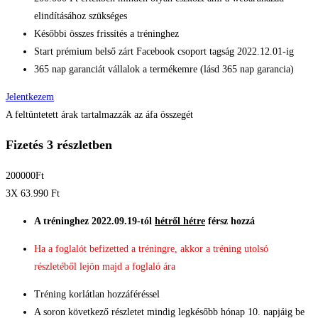
elindításához szükséges ​
Későbbi összes frissítés a tréninghez​
Start prémium belső zárt Facebook csoport tagság 2022.12.01-ig
365 nap garanciát vállalok a termékemre (lásd 365 nap garancia)​
Jelentkezem
A feltüntetett árak tartalmazzák az áfa összegét
Fizetés 3 részletben
200000
Ft
3X 63.990
Ft
A tréninghez 2022.09.19-tól
hétről hétre
férsz hozzá
Ha a foglalót befizetted a tréningre, akkor a tréning utolsó
részletéből lejön majd a foglaló ára
Tréning korlátlan hozzáféréssel
A soron következő részletet mindig legkésőbb hónap 10. napjáig be