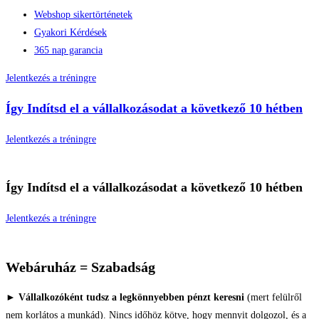
Webshop sikertörténetek
Gyakori Kérdések
365 nap garancia
Jelentkezés a tréningre
Így
Indítsd el
a vállalkozásodat a következő 10 hétben
Jelentkezés a tréningre
Így
Indítsd el
a vállalkozásodat a következő 10 hétben
Jelentkezés a tréningre
Webáruház = Szabadság
►
Vállalkozóként tudsz a legkönnyebben pénzt keresni
(mert felülről
nem korlátos a munkád). Nincs időhöz kötve, hogy mennyit dolgozol, és a