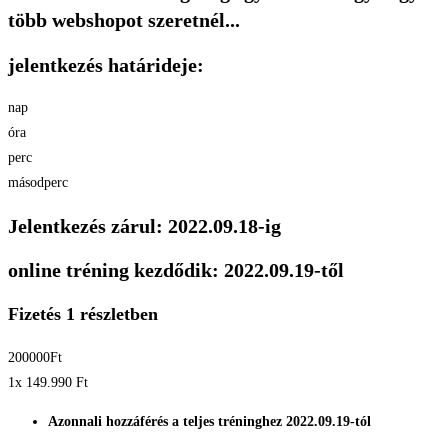
több webshopot szeretnél...
jelentkezés határideje:
nap
óra
perc
másodperc
Jelentkezés zárul: 2022.09.18-ig
online tréning kezdődik: 2022.09.19-től
Fizetés 1 részletben
200000
Ft
1x 149.990
Ft
Azonnali hozzáférés a teljes tréninghez 2022.09.19-tól