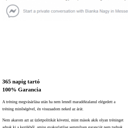
365 napig tartó
100% Garancia
A tréning megvásárlása után ha nem lennél maradéktalanul elégedett a
tréning minőségével, én visszaadom neked az árát.
Nem akarom azt az üzletpolitikát követni, mint mások akik olyan tréninget
adnak ki a kezükből, amire gyakorlatilag semmilyen garanciát nem tudnak