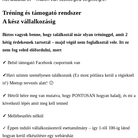
Tréning és támogató rendszer
A kész vállalkozásig
Biztos vagyok benne, hogy találkoztál már olyan tréninggel, amit 2
hétig érdekesnek tartottál – majd végül nem foglalkoztál vele. Itt ez
nem fog veled előfordulni, mert
✓
Belső támogató Facebook csoportunk van
✓
Havi szinten személyesen találkozunk (Ez most pótlásra kerül a régieknél
is!) Meetup tervezés alatt! 🙂
✓
Hétről hétre meg van mutatva, hogy PONTOSAN hogyan haladj, és mi a
következő lépés amit meg kell tenned
✓
Mellébeszélés nélkül
✓ Éppen induló vállalkozásomról esettanulmány – így 1-től 100-ig látod
hogyan kerül elkészítésre egy webáruház