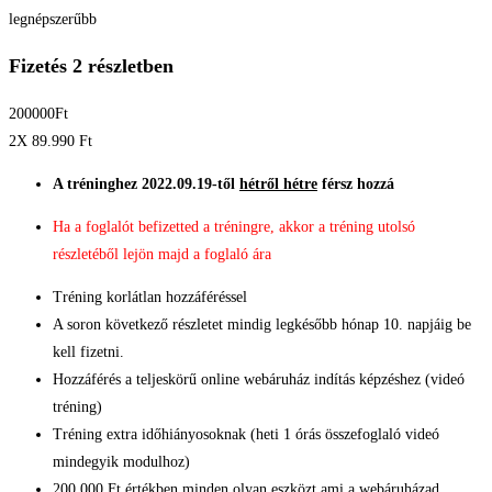
legnépszerűbb
Fizetés 2 részletben
200000
Ft
2X 89.990
Ft
A tréninghez 2022.09.19-től
hétről hétre
férsz hozzá
Ha a foglalót befizetted a tréningre, akkor a tréning utolsó
részletéből lejön majd a foglaló ára
Tréning korlátlan hozzáféréssel
A soron következő részletet mindig legkésőbb hónap 10. napjáig be
kell fizetni.​
Hozzáférés a teljeskörű online webáruház indítás képzéshez (videó
tréning)​
Tréning extra időhiányosoknak (heti 1 órás összefoglaló videó
mindegyik modulhoz)​
200.000 Ft értékben minden olyan eszközt ami a webáruházad