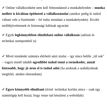
✓
Online vállalkozóként nem kell felmondanod a munkahelyeden –
munka
mellett is kiválóan építheted a vállalkozásodat
(amikor pedig ki tudod
váltani vele a fizetésedet – fel tudsz mondani a munkahelyeden). Kiváló
mellékjövelemnek és biztonsági hálónak egyaránt
✓
Egyik
legkönnyebben elindítható online vállalkozás
(adózás és
technikai szempontból is)
✓
Mivel mindenki számára elérhető amit árulsz – így nincs belőle „túl sok”
– vagyis minél inkább
egyedibbé tudod tenni a termékedet, annál
biztosabb, hogy jó áron el is tudod adni
(ha azoknak a szabályoknak
megfelel, amiket elmondtam)
✓
Egyre könnyebb elindítani
(értsd: technikai korláta nincs – csak egy
számítógép kell hozzá, hogy össze tud készíteni a weboldalt)