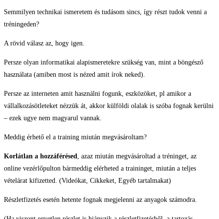
Semmilyen technikai ismeretem és tudásom sincs, így részt tudok venni a
tréningeden?
A rövid válasz az, hogy igen.
Persze olyan informatikai alapismeretekre szükség van, mint a böngésző
használata (amiben most is nézed amit írok neked).
Persze az interneten amit használni fogunk, eszközöket, pl amikor a
vállalkozásötleteket nézzük át, akkor külföldi olalak is szóba fognak kerülni
– ezek ugye nem magyarul vannak.
Meddig érhető el a training miután megvásároltam?
Korlátlan a hozzáférésed
, azaz miután megvásároltad a tréninget, az
online vezérlőpulton bármeddig elérheted a traininget, miután a teljes
vételárat kifizetted. (Videókat, Cikkeket, Egyéb tartalmakat)
Részletfizetés esetén hetente fognak megjelenni az anyagok számodra.
(Ha viszont egyetlen részlet is hiányzik a részletfizetésből, a tartozás