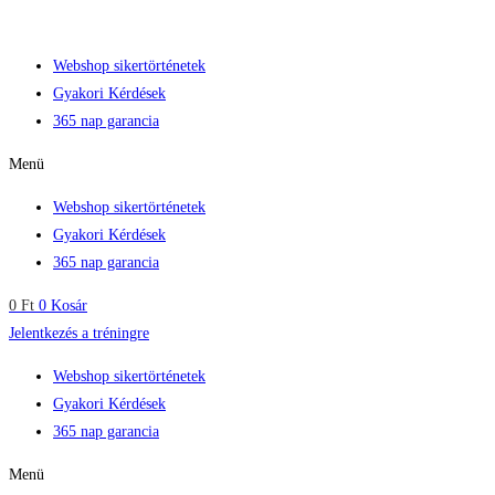
Skip
to
Webshop sikertörténetek
content
Gyakori Kérdések
365 nap garancia
Menü
Webshop sikertörténetek
Gyakori Kérdések
365 nap garancia
0
Ft
0
Kosár
Jelentkezés a tréningre
Webshop sikertörténetek
Gyakori Kérdések
365 nap garancia
Menü