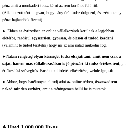
pénz amit a munkádért tudsz kérni az sem korlátos felülről.
(Alkalmazottként megvan, hogy hány órát tudsz dolgozni, és azért mennyi
pénzt hajlandóak fizetni).
► Ebben az évtizedben az online vállalkozások kerülnek a legjobban
előtérbe, ráadásul
egyszerűen
,
gyorsan
, és
olcsón el tudod kezdeni
(valamint le tudod tesztelni) hogy mi az ami nálad működni fog.
►Nálam
rengeteg olyan készséget tudsz elsajátítani, amit nem csak a
saját, hanem más vállalkozásában is jó pénzért ki tudsz értékesíteni
, pl:
értékesítési szövegírás, Facebook hirdetés elkészítése, webdesign, stb.
►Ahhoz, hogy hatékonyan el tudj adni az online térben,
összeszedtem
neked minden eszközt
, amit a tréningemen belül be is mutatok.
A Havi 1.000.000 Ft-os