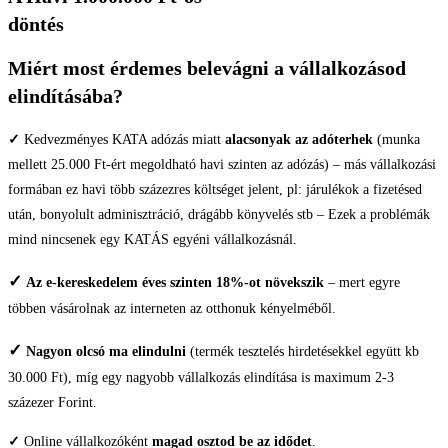
döntés
Miért most érdemes belevágni a vállalkozásod
elindításába?
✓
Kedvezményes KATA adózás miatt
alacsonyak az adóterhek
(munka
mellett 25.000 Ft-ért megoldható havi szinten az adózás) – más vállalkozási
formában ez havi több százezres költséget jelent, pl: járulékok a fizetésed
után, bonyolult adminisztráció, drágább könyvelés stb – Ezek a problémák
mind nincsenek egy KATÁS egyéni vállalkozásnál.
✓
Az e-kereskedelem éves szinten 18%-ot növekszik
– mert egyre
többen vásárolnak az interneten az otthonuk kényelméből.
✓
Nagyon olcsó ma elindulni
(termék tesztelés hirdetésekkel együtt kb
30.000 Ft), míg egy nagyobb vállalkozás elindítása is maximum 2-3
százezer Forint.
✓
Online vállalkozóként
magad osztod be az idődet
.