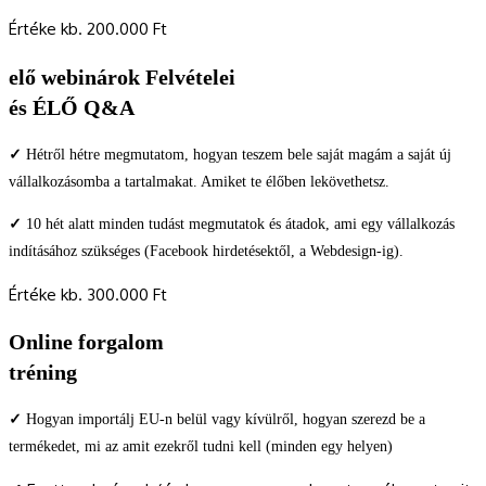
Értéke kb. 200.000 Ft
elő webinárok Felvételei
és ÉLŐ Q&A
✓
Hétről hétre megmutatom, hogyan teszem bele saját magám a saját új
vállalkozásomba a tartalmakat. Amiket te élőben lekövethetsz.
✓
10 hét alatt minden tudást megmutatok és átadok, ami egy vállalkozás
indításához szükséges (Facebook hirdetésektől, a Webdesign-ig).
Értéke kb. 300.000 Ft
Online forgalom
tréning
✓
Hogyan importálj EU-n belül vagy kívülről, hogyan szerezd be a
termékedet, mi az amit ezekről tudni kell (minden egy helyen)