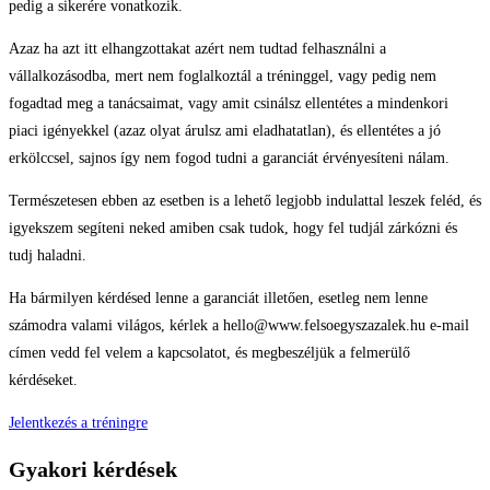
pedig a sikerére vonatkozik.
Azaz ha azt itt elhangzottakat azért nem tudtad felhasználni a
vállalkozásodba, mert nem foglalkoztál a tréninggel, vagy pedig nem
fogadtad meg a tanácsaimat, vagy amit csinálsz ellentétes a mindenkori
piaci igényekkel (azaz olyat árulsz ami eladhatatlan), és ellentétes a jó
erkölccsel, sajnos így nem fogod tudni a garanciát érvényesíteni nálam.
Természetesen ebben az esetben is a lehető legjobb indulattal leszek feléd, és
igyekszem segíteni neked amiben csak tudok, hogy fel tudjál zárkózni és
tudj haladni.
Ha bármilyen kérdésed lenne a garanciát illetően, esetleg nem lenne
számodra valami világos, kérlek a hello@www.felsoegyszazalek.hu e-mail
címen vedd fel velem a kapcsolatot, és megbeszéljük a felmerülő
kérdéseket.
Jelentkezés a tréningre
Gyakori kérdések