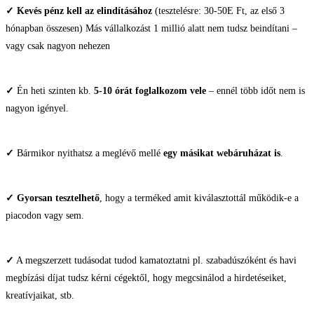
✓
Kevés pénz kell az elindításához
(tesztelésre: 30-50E Ft, az első 3
hónapban összesen) Más vállalkozást 1 millió alatt nem tudsz beindítani –
vagy csak nagyon nehezen
✓
Én heti szinten kb.
5-10 órát foglalkozom vele
– ennél több időt nem is
nagyon igényel.
✓
Bármikor nyithatsz a meglévő mellé
egy másikat webáruházat is
.
✓
Gyorsan tesztelhető
, hogy a terméked amit kiválasztottál működik-e a
piacodon vagy sem.
✓
A megszerzett tudásodat tudod kamatoztatni pl. szabadúszóként és havi
megbízási díjat tudsz kérni cégektől, hogy megcsinálod a hirdetéseiket,
kreatívjaikat, stb.