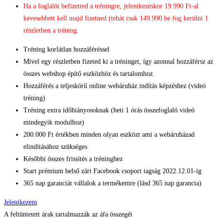
Ha a foglalót befizetted a tréningre, jelentkezéskor 19.990 Ft-al
kevesebbett kell majd fizetned (tehát csak 149.990.be fog kerülni 1
részletben a tréning.
Tréning korlátlan hozzáféréssel
Mivel egy részletben fizeted ki a tréninget, így azonnal hozzáférsz az
összes webshop építő eszközhöz és tartalomhoz
Hozzáférés a teljeskörű online webáruház indítás képzéshez (videó
tréning)
Tréning extra időhiányosoknak (heti 1 órás összefoglaló videó
mindegyik modulhoz)
200.000 Ft értékben minden olyan eszközt ami a webáruházad
elindításához szükséges
Későbbi összes frissítés a tréninghez
Start prémium belső zárt Facebook csoport tagság 2022.12.01-ig
365 nap garanciát vállalok a termékemre (lásd 365 nap garancia)​
Jelentkezem
A feltüntetett árak tartalmazzák az áfa összegét