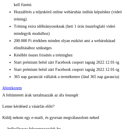
kell fizetni.
Hozzáférés a teljeskörű online webáruház indítás képzéshez (videó
tréning)​
Tréning extra időhiányosoknak (heti 1 órás összefoglaló videó
mindegyik modulhoz)​
200.000 Ft értékben minden olyan eszközt ami a webáruházad
elindításához szükséges ​
Későbbi összes frissítés a tréninghez​
Start prémium belső zárt Facebook csoport tagság 2022.12.01-ig
Start prémium belső zárt Facebook csoport tagság 2022.12.01-ig
365 nap garanciát vállalok a termékemre (lásd 365 nap garancia)​
Jelentkezem
A feltüntetett árak tartalmazzák az áfa összegét
Lenne kérdésed a vásárlás előtt?
Küldj nekem egy e-mailt, és gyorsan megválaszolom neked
→
hello@www.felsoegyszazalek.hu
←