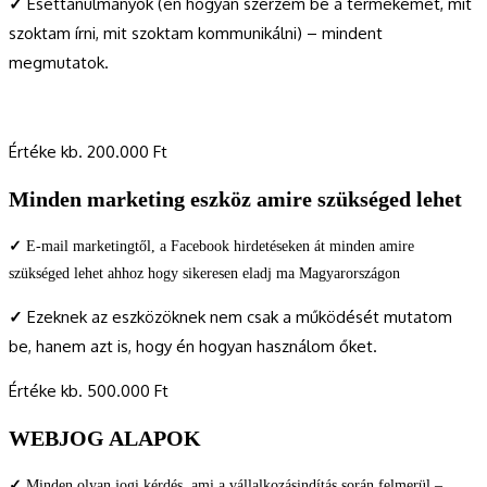
✓
Esettanulmányok (én hogyan szerzem be a termékemet, mit
szoktam írni, mit szoktam kommunikálni) – mindent
megmutatok.
Értéke kb. 200.000 Ft
Minden marketing eszköz amire szükséged lehet
✓
E-mail marketingtől, a Facebook hirdetéseken át minden amire
szükséged lehet ahhoz hogy sikeresen eladj ma Magyarországon
✓
Ezeknek az eszközöknek nem csak a működését mutatom
be, hanem azt is, hogy én hogyan használom őket.
Értéke kb. 500.000 Ft
WEBJOG ALAPOK
✓
Minden olyan jogi kérdés, ami a vállalkozásindítás során felmerül –