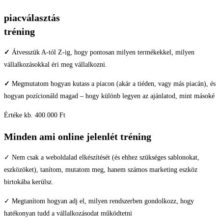
piacválasztás
tréning
✓
Átvesszük A-tól Z-ig, hogy pontosan milyen termékekkel, milyen
vállalkozásokkal éri meg vállalkozni.
✓
Megmutatom hogyan kutass a piacon
(akár a tiéden, vagy más piacán), és
hogyan pozícionáld magad – hogy különb legyen az ajánlatod, mint másoké
Értéke kb. 400.000 Ft
Minden ami online jelenlét tréning
✓ Nem csak a weboldalad elkészítését (és ehhez szükséges sablonokat,
eszközöket), tanítom, mutatom meg, hanem számos marketing eszköz
birtokába kerülsz.
✓ Megtanítom hogyan adj el, milyen rendszerben gondolkozz, hogy
hatékonyan tudd a vállalkozásodat működtetni