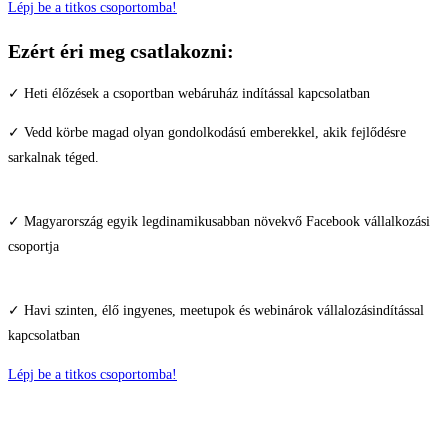
Lépj be a titkos csoportomba!
Ezért éri meg
csatlakozni:
✓ Heti élőzések a csoportban webáruház indítással kapcsolatban
✓ Vedd körbe magad olyan gondolkodású emberekkel, akik fejlődésre
sarkalnak téged.
✓ Magyarország egyik legdinamikusabban növekvő Facebook vállalkozási
csoportja
✓ Havi szinten, élő ingyenes, meetupok és webinárok vállalozásindítással
kapcsolatban
Lépj be a titkos csoportomba!