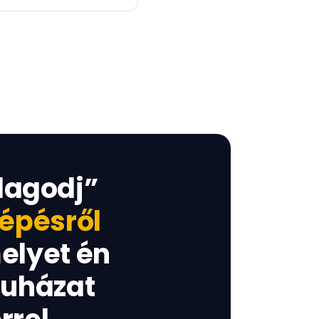
dagodj”
 lépésről
elyet én
ruházat