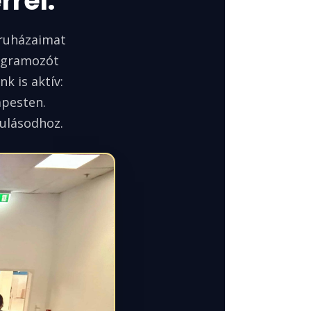
rel.
ruházaimat
rogramozót
k is aktív:
apesten.
dulásodhoz.