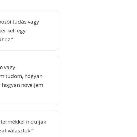
mozói tudás vagy
ér kell egy
ához.”
m vagy
em tudom, hogyan
y hogyan növeljem
termékkel induljak
zat választok.”