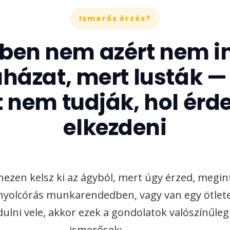
Ismerős érzés?
bben nem azért nem i
házat, mert lusták 
 nem tudják, hol ér
elkezdeni
ezen kelsz ki az ágyból, mert úgy érzed, megin
nyolcórás munkarendedben, vagy van egy ötlete
ulni vele, akkor ezek a gondolatok valószínűleg
ismerősek: