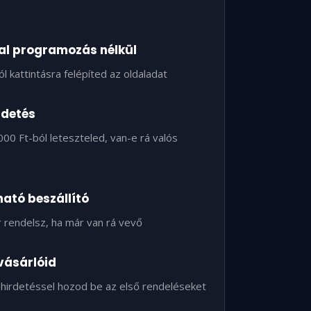
l programozás nélkül
ól kattintásra felépíted az oldaladat
rdetés
000 Ft-ból leteszteled, van-e rá valós
ató beszállító
 rendelsz, ha már van rá vevő
 vásárlóid
hirdetéssel hozod be az első rendeléseket