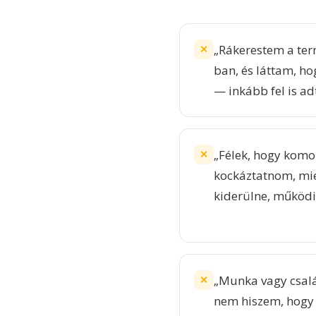
„Rákerestem a ter
✕
ban, és láttam, h
— inkább fel is ad
„Félek, hogy komol
✕
kockáztatnom, mie
kiderülne, működi
„Munka vagy csalá
✕
nem hiszem, hogy 