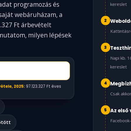
zadat programozás és
kereslet
 saját webáruházam, a
2
Webolda
.327 Ft árbevételt
Kattintásr
gmutatom, milyen lépések
3
Teszthi
Napi kb. 1
kereslet
4
Megbízh
tele, 2025:
97.123.327 Ft éves
Csak akkor
5
Az első
Facebook-
ötött