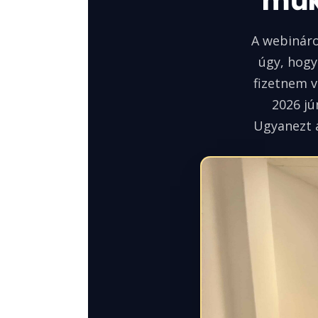
műk
A webinár
úgy, hogy
fizetnem v
2026 jú
Ugyanezt a