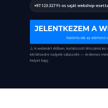
97.123.327 Ft-os saját webshop-eset
JELENTKEZEM A W
Kattints ide az elérhető 
⚠️ A webinárt élőben, korlátozott létszámú kis
kérdésedre tudjunk válaszolni — érdemes miné
helyet kapj.