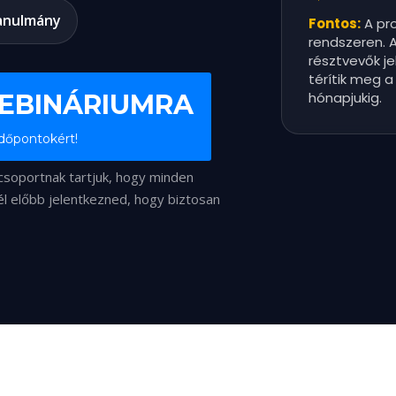
tanulmány
Fontos:
A pro
rendszeren. 
résztvevők j
térítik meg a 
EBINÁRIUMRA
hónapjukig.
időpontokért!
 csoportnak tartjuk, hogy minden
l előbb jelentkezned, hogy biztosan