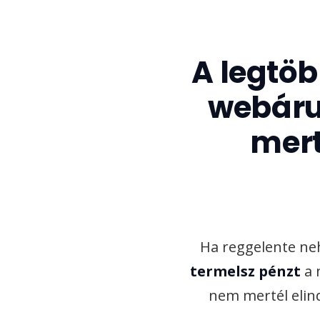
A legtö
webáru
mert
Ha reggelente neh
termelsz pénzt
a 
nem mertél elind