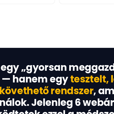
 egy „gyorsan meggaz
g — hanem egy
tesztelt,
 követhető rendszer
, am
ználok. Jelenleg 6 webá