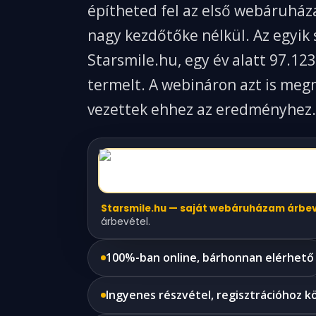
építheted fel az első webáruhá
nagy kezdőtőke nélkül. Az egyik
Starsmile.hu, egy év alatt 97.123
termelt. A webináron azt is me
vezettek ehhez az eredményhez.
Starsmile.hu — saját webáruházam árbevé
árbevétel.
100%-ban online, bárhonnan elérhető
Ingyenes részvétel, regisztrációhoz k