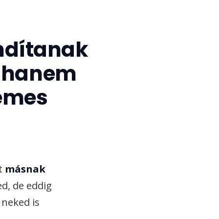
ndítanak
— hanem
demes
t
másnak
d, de eddig
 neked is