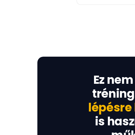
Ez nem
trénin
lépésre
is has