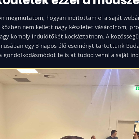
ödtetek ezzel a módszer
on megmutatom, hogyan indítottam el a saját webá
 közben nem kellett nagy készletet vásárolnom, p
agy komoly indulótőkét kockáztatnom. A közösségün
niusában egy 3 napos élő eseményt tartottunk Bud
 gondolkodásmódot te is át tudod venni a saját in