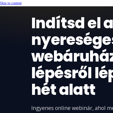
Skip to content
Indítsd el 
nyeresége
webáruhá
lépésről lé
hét alatt
Ingyenes online webinár, ahol