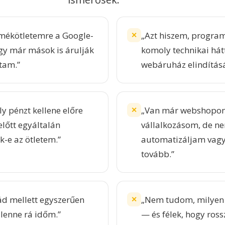
mékötletemre a Google-
„Azt hiszem, progra
✕
ogy már mások is árulják
komoly technikai hátt
tam.”
webáruház elindítás
y pénzt kellene előre
„Van már webshopo
✕
lőtt egyáltalán
vállalkozásom, de n
k-e az ötletem.”
automatizáljam vag
tovább.”
d mellett egyszerűen
„Nem tudom, milyen 
✕
lenne rá időm.”
— és félek, hogy ross