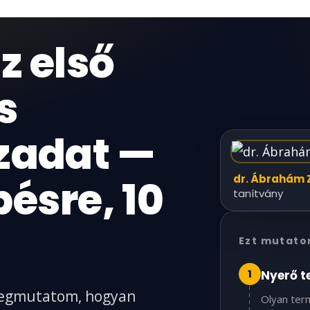
az első
s
zadat —
dr. Ábrahám 
pésre, 10
tanítvány
Ezt mutato
1
Nyerő t
 megmutatom, hogyan
Olyan ter