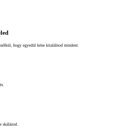
eled
nélkül, hogy egyedül kéne kitalálnod mindent.
és.
 skálázod.