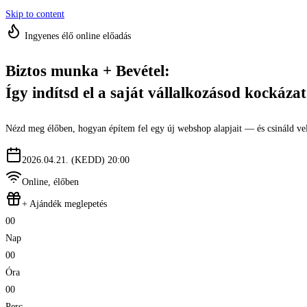
Skip to content
Ingyenes élő online előadás
Biztos munka
+ Bevétel
:
Így indítsd el a saját vállalkozásod
kockázat
Nézd meg élőben, hogyan építem fel egy új webshop alapjait — és csináld v
2026.04.21. (KEDD) 20:00
Online, élőben
+ Ajándék meglepetés
00
Nap
00
Óra
00
Perc