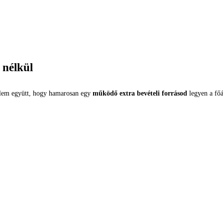
 nélkül
elem együtt, hogy hamarosan egy
működő extra bevételi forrásod
legyen a főá