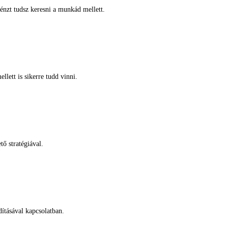
pénzt tudsz keresni a munkád mellett.
lett is sikerre tudd vinni.
ő stratégiával.
dításával kapcsolatban.