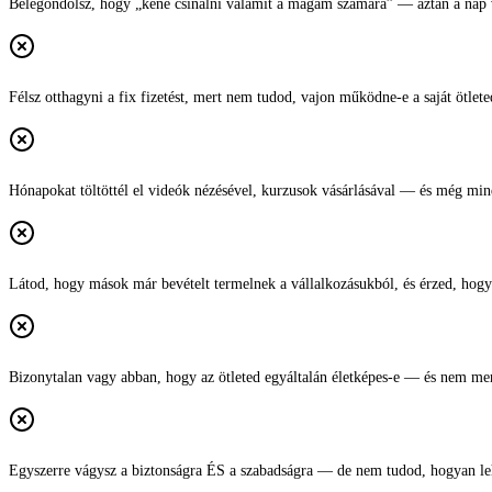
Belegondolsz, hogy „kéne csinálni valamit a magam számára” — aztán a nap v
Félsz otthagyni a fix fizetést, mert nem tudod, vajon működne-e a saját ötlete
Hónapokat töltöttél el videók nézésével, kurzusok vásárlásával — és még mindi
Látod, hogy mások már bevételt termelnek a vállalkozásukból, és érzed, hogy
Bizonytalan vagy abban, hogy az ötleted egyáltalán életképes-e — és nem mer
Egyszerre vágysz a biztonságra ÉS a szabadságra — de nem tudod, hogyan le