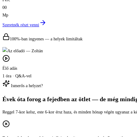
00
Mp
Szeretnék részt venni
100%-ban ingyenes — a helyek limitáltak
Élő adás
1 óra · Q&A-vel
Ismerős a helyzet?
Évek óta forog a fejedben az ötlet —
de még mindig
Reggel 7-kor kelsz, este 6-kor érsz haza, és minden hónap végén ugyanaz a 