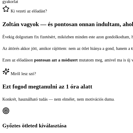
gyakorlat
Ki vezeti az előadást?
Zoltán vagyok — és
pontosan onnan indultam, ahol 
Évekig dolgoztam fix fizetésért, miközben minden este azon gondolkodtam,
Az áttörés akkor jött, amikor rájöttem: nem az ötlet hiánya a gond, hanem a
t
Ezen az előadáson
pontosan azt a módszert
mutatom meg, amivel ma is új vál
Miről lesz szó?
Ezt fogod megtanulni az
1 óra alatt
Konkrét, használható tudás — nem elmélet, nem motivációs duma.
Győztes ötleted kiválasztása