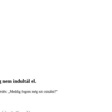
 nem indultál el.
kérdés: „Meddig fogom még ezt csinálni?”