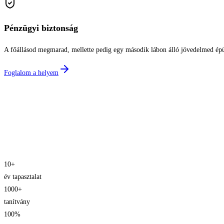
Pénzügyi biztonság
A főállásod megmarad, mellette pedig egy második lábon álló jövedelmed épü
Foglalom a helyem
10+
év tapasztalat
1000+
tanítvány
100%