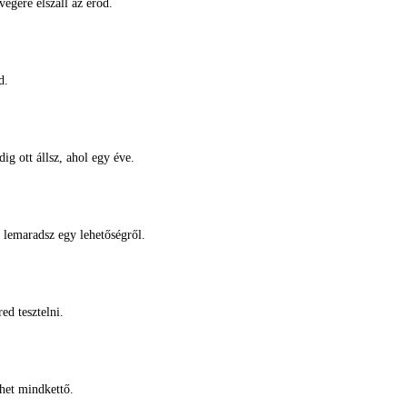
égére elszáll az erőd.
d.
g ott állsz, ahol egy éve.
 lemaradsz egy lehetőségről.
ed tesztelni.
het mindkettő.