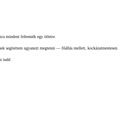
ra mindent feltennék egy ötletre.
rnek segítettem ugyanezt megtenni — főállás mellett, kockázatmentesen.
i tudd.