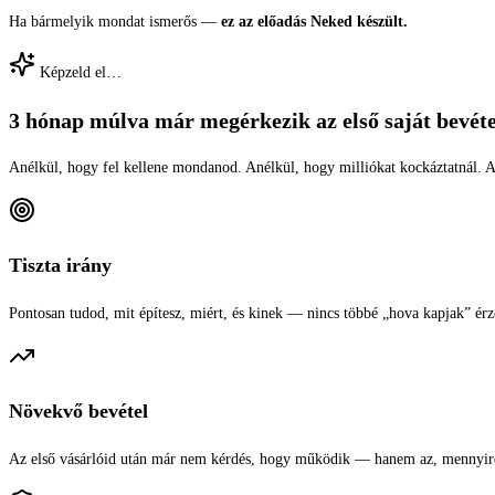
Ha bármelyik mondat ismerős —
ez az előadás Neked készült.
Képzeld el…
3 hónap múlva már
megérkezik az első saját bevét
Anélkül, hogy fel kellene mondanod. Anélkül, hogy milliókat kockáztatnál. A
Tiszta irány
Pontosan tudod, mit építesz, miért, és kinek — nincs többé „hova kapjak” érz
Növekvő bevétel
Az első vásárlóid után már nem kérdés, hogy működik — hanem az, mennyire