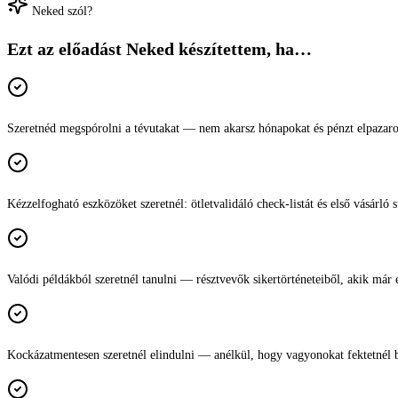
Neked szól?
Ezt az előadást
Neked készítettem
, ha…
Szeretnéd megspórolni a tévutakat — nem akarsz hónapokat és pénzt elpazarol
Kézzelfogható eszközöket szeretnél: ötletvalidáló check-listát és első vásárló s
Valódi példákból szeretnél tanulni — résztvevők sikertörténeteiből, akik már e
Kockázatmentesen szeretnél elindulni — anélkül, hogy vagyonokat fektetnél b