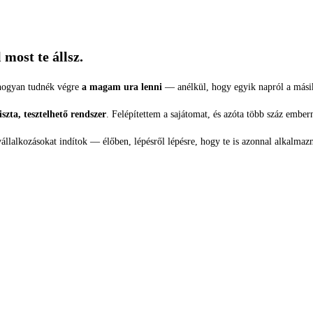
most te állsz.
 hogyan tudnék végre
a magam ura lenni
— anélkül, hogy egyik napról a másik
iszta, tesztelhető rendszer
. Felépítettem a sajátomat, és azóta több száz embe
lalkozásokat indítok — élőben, lépésről lépésre, hogy te is azonnal alkalmazn