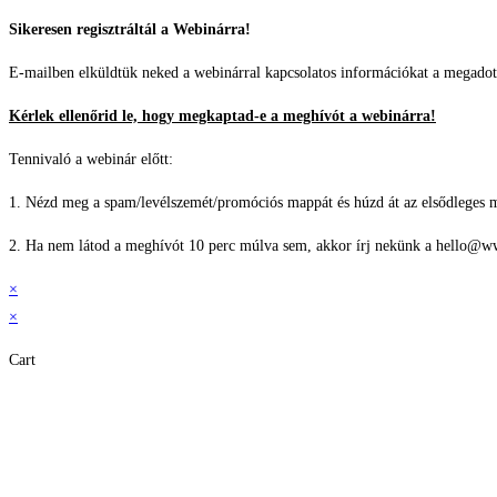
Skip
Sikeresen regisztráltál a Webinárra!
to
E-mailben elküldtük neked a webinárral kapcsolatos információkat a megadot
content
Kérlek ellenőrid le, hogy megkaptad-e a meghívót a webinárra!
Tennivaló a webinár előtt:
1. Nézd meg a spam/levélszemét/promóciós mappát és húzd át az elsődleges m
2. Ha nem látod a meghívót 10 perc múlva sem, akkor írj nekünk a hello@ww
×
×
Cart