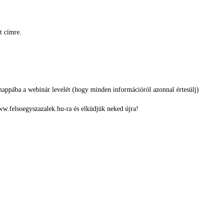
t címre.
appába a webinár levelét (hogy minden információról azonnal értesülj)
w.felsoegyszazalek.hu-ra és elküdjük neked újra!