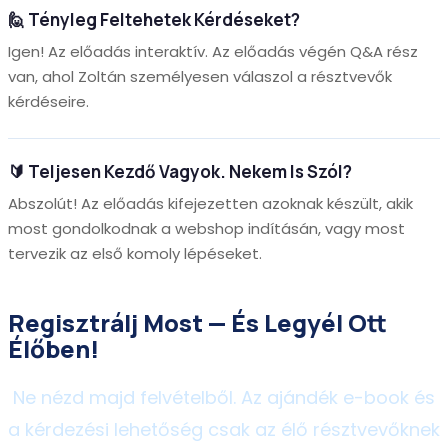
🙋 Tényleg Feltehetek Kérdéseket?
Igen! Az előadás interaktív. Az előadás végén Q&A rész
van, ahol Zoltán személyesen válaszol a résztvevők
kérdéseire.
🔰 Teljesen Kezdő Vagyok. Nekem Is Szól?
Abszolút! Az előadás kifejezetten azoknak készült, akik
most gondolkodnak a webshop indításán, vagy most
tervezik az első komoly lépéseket.
Regisztrálj Most — És Legyél Ott
Élőben!
Ne nézd majd felvételből. Az ajándék e-book és
a kérdezési lehetőség csak az élő résztvevőknek