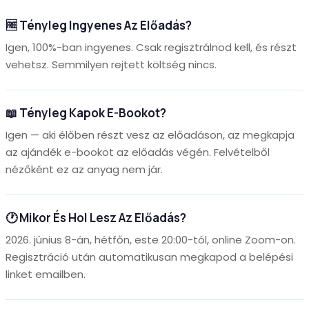
🆓 Tényleg Ingyenes Az Előadás?
Igen, 100%-ban ingyenes. Csak regisztrálnod kell, és részt
vehetsz. Semmilyen rejtett költség nincs.
📖 Tényleg Kapok E-Bookot?
Igen — aki élőben részt vesz az előadáson, az megkapja
az ajándék e-bookot az előadás végén. Felvételből
nézőként ez az anyag nem jár.
🕐 Mikor És Hol Lesz Az Előadás?
2026. június 8-án, hétfőn, este 20:00-tól, online Zoom-on.
Regisztráció után automatikusan megkapod a belépési
linket emailben.