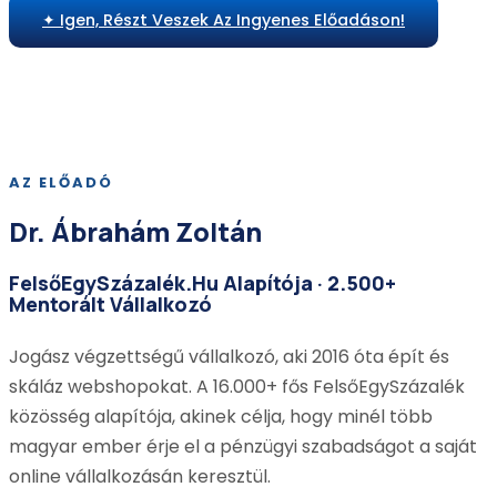
✦ Igen, Részt Veszek Az Ingyenes Előadáson!
🔒 100% ingyenes · Élő, interaktív előadás · Kérdezési
lehetőséggel · Ajándék e-book
AZ ELŐADÓ
Dr. Ábrahám Zoltán
FelsőEgySzázalék.hu Alapítója · 2.500+
Mentorált Vállalkozó
Jogász végzettségű vállalkozó, aki 2016 óta épít és
skáláz webshopokat. A 16.000+ fős FelsőEgySzázalék
közösség alapítója, akinek célja, hogy minél több
magyar ember érje el a pénzügyi szabadságot a saját
online vállalkozásán keresztül.