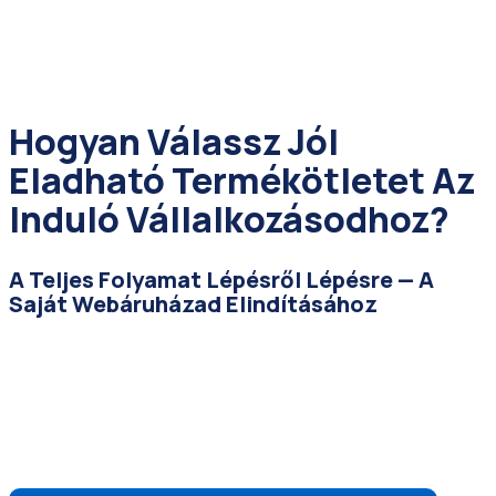
Skip
⚡ INGYENES ONLINE ELŐADÁS
to
content
Hogyan Válassz Jól
Eladható Termékötletet Az
Induló Vállalkozásodhoz?
A Teljes Folyamat Lépésről Lépésre — A
Saját Webáruházad Elindításához
📅 2026. június 8. (Hétfő) · 🕗 20:00 · 🌐
Online, Zoom