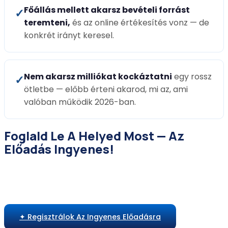
Főállás mellett akarsz bevételi forrást
✓
teremteni,
és az online értékesítés vonz — de
konkrét irányt keresel.
Nem akarsz milliókat kockáztatni
egy rossz
✓
ötletbe — előbb érteni akarod, mi az, ami
valóban működik 2026-ban.
Foglald Le A Helyed Most — Az
Előadás Ingyenes!
📅 2026. június 8. (Hétfő) · 🕗 20:00 · 🌐 Online,
Zoom · 📖 Ajándék e-book
✦ Regisztrálok Az Ingyenes Előadásra