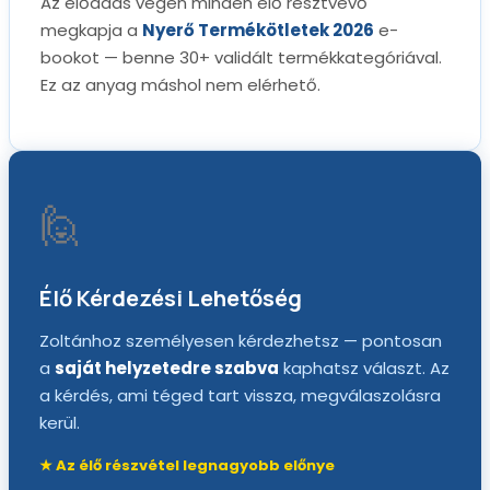
Az előadás végén minden élő résztvevő
megkapja a
Nyerő Termékötletek 2026
e-
bookot — benne 30+ validált termékkategóriával.
Ez az anyag máshol nem elérhető.
🙋
Élő Kérdezési Lehetőség
Zoltánhoz személyesen kérdezhetsz — pontosan
a
saját helyzetedre szabva
kaphatsz választ. Az
a kérdés, ami téged tart vissza, megválaszolásra
kerül.
★ Az élő részvétel legnagyobb előnye