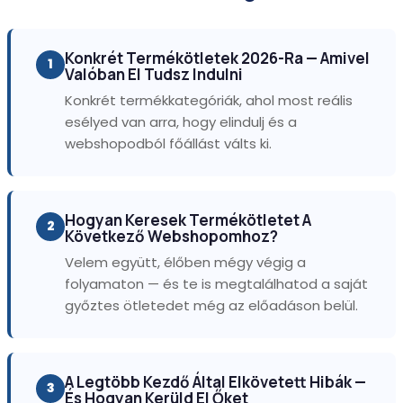
Konkrét Termékötletek 2026-Ra — Amivel
1
Valóban El Tudsz Indulni
Konkrét termékkategóriák, ahol most reális
esélyed van arra, hogy elindulj és a
webshopodból főállást válts ki.
Hogyan Keresek Termékötletet A
2
Következő Webshopomhoz?
Velem együtt, élőben mégy végig a
folyamaton — és te is megtalálhatod a saját
győztes ötletedet még az előadáson belül.
A Legtöbb Kezdő Által Elkövetett Hibák —
3
És Hogyan Kerüld El Őket