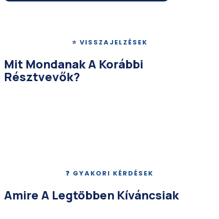
Regisztráció után Zoom linket kapsz emailben · Helyek száma
korlátozott
⭐ VISSZAJELZÉSEK
Mit Mondanak A Korábbi
Résztvevők?
❓ GYAKORI KÉRDÉSEK
Amire A Legtöbben Kíváncsiak