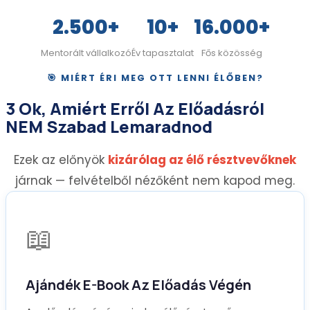
2.500+
10+
16.000+
Mentorált vállalkozó
Év tapasztalat
Fős közösség
🎯 MIÉRT ÉRI MEG OTT LENNI ÉLŐBEN?
3 Ok, Amiért Erről Az Előadásról
NEM Szabad Lemaradnod
Ezek az előnyök
kizárólag az élő résztvevőknek
járnak — felvételből nézőként nem kapod meg.
📖
Ajándék E-Book Az Előadás Végén