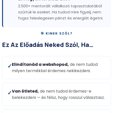
2.500+ mentorált vállalkozó tapasztalatából
szűrtük le ezeket. Ha tudod mire figyelj, nem
fogsz feleslegesen pénzt és energiát égetni.
🎯 KINEK SZÓL?
Ez Az Előadás Neked Szól, Ha…
Elindítanád a webshopod,
de nem tudod
✓
milyen termékkel érdemes nekikezdeni.
Van ötleted,
de nem tudod érdemes-e
✓
belekezdeni — és félsz, hogy rosszul választasz.