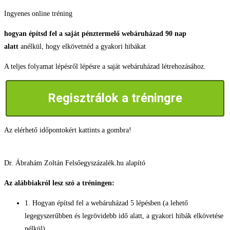
Skip
Ingyenes online tréning
to
hogyan építsd fel a saját pénztermelő webáruházad 90 nap
content
alatt
anélkül, hogy elkövetnéd a gyakori hibákat
A teljes folyamat lépésről lépésre a saját webáruházad létrehozásához.
Regisztrálok a tréningre
Az elérhető időpontokért kattints a gombra!
Dr. Ábrahám Zoltán Felsőegyszázalék.hu alapító
Az alábbiakról lesz szó a tréningen:
1. Hogyan építsd fel a webáruházad 5 lépésben (a lehető
legegyszerűbben és legrövidebb idő alatt, a gyakori hibák elkövetése
nélkül)