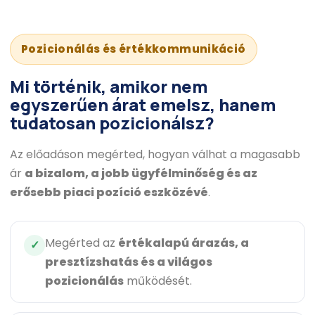
Pozicionálás és értékkommunikáció
Mi történik, amikor nem
egyszerűen árat emelsz, hanem
tudatosan pozicionálsz
?
Az előadáson megérted, hogyan válhat a magasabb
ár
a bizalom, a jobb ügyfélminőség és az
erősebb piaci pozíció eszközévé
.
Megérted az
értékalapú árazás, a
✓
presztízshatás és a világos
pozicionálás
működését.