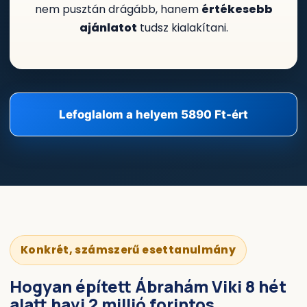
nem pusztán drágább, hanem
értékesebb
ajánlatot
tudsz kialakítani.
Lefoglalom a helyem 5890 Ft-ért
Konkrét, számszerű esettanulmány
Hogyan épített Ábrahám Viki 8 hét
alatt
havi 2 millió forintos