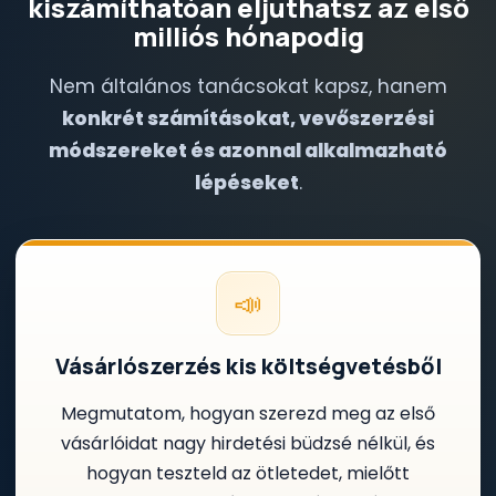
kiszámíthatóan eljuthatsz az első
milliós hónapodig
Nem általános tanácsokat kapsz, hanem
konkrét számításokat, vevőszerzési
módszereket és azonnal alkalmazható
lépéseket
.
📣
Vásárlószerzés kis költségvetésből
Megmutatom, hogyan szerezd meg az első
vásárlóidat nagy hirdetési büdzsé nélkül, és
hogyan teszteld az ötletedet, mielőtt