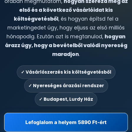
órában megmutatom,
hogyan szerezd meg az
első és a következő vásárlóidat kis
költségvetésből
, és hogyan építsd fel a
marketingedet úgy, hogy eljuss az első milliós
hónapodig. Ezután azt is megtanulod,
hogyan
árazz úgy, hogy a bevételből valódi nyereség
maradjon
.
✓ Vásárlószerzés kis költségvetésből
✓ Nyereséges árazási rendszer
✓ Budapest, Lurdy Ház
Lefoglalom a helyem 5890 Ft-ért