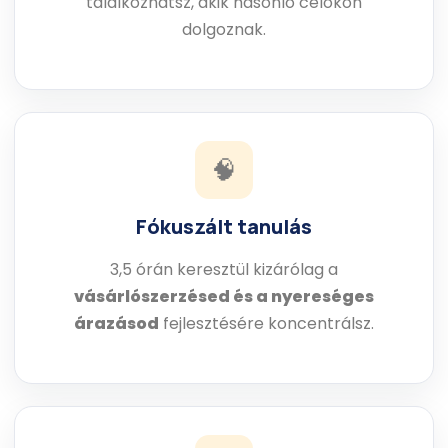
találkozhatsz, akik hasonló célokon
dolgoznak.
🧠
Fókuszált tanulás
3,5 órán keresztül kizárólag a
vásárlószerzésed és a nyereséges
árazásod
fejlesztésére koncentrálsz.