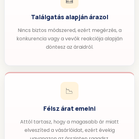
Találgatás alapján árazol
Nincs biztos módszered, ezért megérzés, a
konkurencia vagy a vevők reakciója alapján
döntesz az áraidról.
📉
Félsz árat emelni
Attól tartasz, hogy a magasabb ár miatt
elveszíted a vásárlóidat, ezért évekig
ugyanazon az árszinten ragadsz.