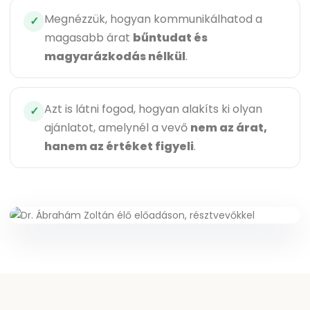
Megnézzük, hogyan kommunikálhatod a
✓
magasabb árat
bűntudat és
magyarázkodás nélkül
.
Azt is látni fogod, hogyan alakíts ki olyan
✓
ajánlatot, amelynél a vevő
nem az árat,
hanem az értéket figyeli
.