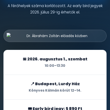
A férőhelyek száma korlátozott. Az early bird jegyek
2026. július 29-ig érhetők el.
📅
2026. augusztus 1., szombat
10:00–13:30
📍
Budapest, Lurdy Ház
Könyves Kálmán körút 12–14.
🎟
Early bird jegy: 5 890 Ft