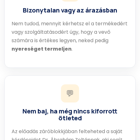
Bizonytalan vagy az árazásban
Nem tudod, mennyit kérhetsz el a termékedért
vagy szolgáltatásodért úgy, hogy a vevő
számára is értékes legyen, neked pedig
nyereséget termeljen
.
💬
Nem baj, ha még nincs kiforrott
ötleted
Az előadás záróblokkjában felteheted a saját
kérdéseidet Dr. Ábrahám Zoltánnak, aki segít