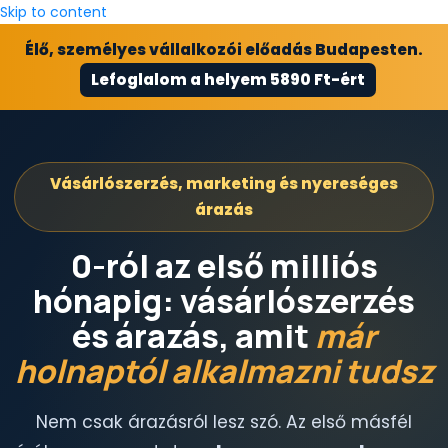
Skip to content
Élő, személyes vállalkozói előadás Budapesten.
Lefoglalom a helyem 5890 Ft-ért
Vásárlószerzés, marketing és nyereséges
árazás
0-ról az első milliós
hónapig: vásárlószerzés
és árazás, amit
már
holnaptól alkalmazni tudsz
Nem csak árazásról lesz szó. Az első másfél