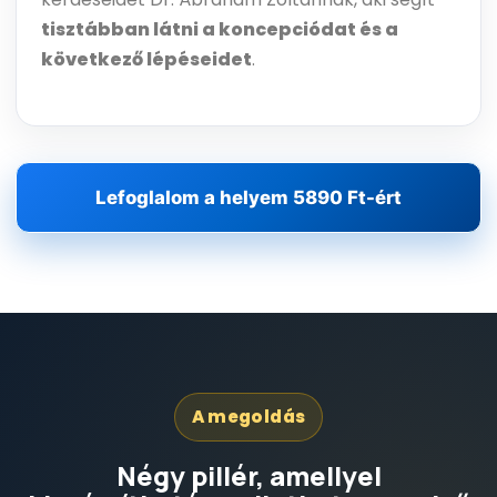
tisztábban látni a koncepciódat és a
következő lépéseidet
.
Lefoglalom a helyem 5890 Ft-ért
A megoldás
Négy pillér, amellyel