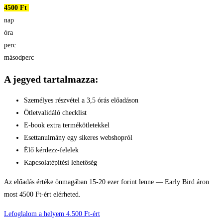
4500 Ft
nap
óra
perc
másodperc
A jegyed tartalmazza:
Személyes részvétel a 3,5 órás előadáson
Ötletvalidáló checklist
E-book extra termékötletekkel
Esettanulmány egy sikeres webshopról
Élő kérdezz-felelek
Kapcsolatépítési lehetőség
Az előadás értéke önmagában 15-20 ezer forint lenne — Early Bird áron
most 4500 Ft-ért elérheted.
Lefoglalom a helyem 4.500 Ft-ért