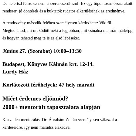
De ne értsd félre: ez nem a szerencséről szól. Ez egy tűpontosan összerakott
rendszer, jó döntések és a buktatók tudatos elkerülésének az eredménye.
A rendezvény második felében személyesen kérdezhetsz Vikitől.
Megtudhatod, mi működött neki a legjobban, mit csinálna ma már másképp,
és hogyan teheted meg te is az első lépéseket.
Június 27. (Szombat) 10:00–13:30
Budapest, Könyves Kálmán krt. 12-14.
Lurdy Ház
Korlátozott férőhelyek: 47 hely maradt
Miért érdemes eljönnöd?
2000+ mentorált tapasztalata alapján
Közvetlen mentorálás: Dr. Ábrahám Zoltán személyesen válaszol a
kérdéseidre, így nem maradsz elakadva.