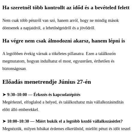
Ha szeretnél több kontrollt az időd és a bevételed felett
Nem csak több pénzről van szó, hanem arról, hogy ne mindig mások
döntsenek a napjaidról, a lehetőségeidről és a jövődről.
Ha végre nem csak álmodozni akarsz, hanem lépni is
A legtöbben évekig várnak a tökéletes pillanatra. Ezen a találkozón
megmutatom, hogyan indulhatsz el most, egyszerűen, érthetően és
biztonságosan.
Előadás menetrendje Június 27-én
➤ 9:30–10:00 — Érkezés és kapcsolatépítés
Megérkezel, elfoglalod a helyed, és találkozhatsz más vállalkozásindítás
előtt álló emberekkel.
➤ 10:00–10:30 — Miért bukik el a legtöbb kezdő vállalkozásötlet?
Megnézzük, milyen hibákat érdemes elkerülnöd, mielőtt pénzt és időt teszel