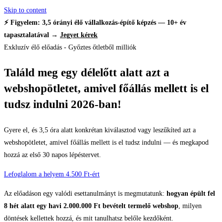
Skip to content
⚡ Figyelem: 3,5 órányi élő vállalkozás-építő képzés — 10+ év
tapasztalatával
→
Jegyet kérek
Exkluzív élő előadás - Győztes őtletből milliók
Találd meg egy délelőtt alatt azt a
webshopötletet, amivel főállás mellett is el
tudsz indulni 2026-ban!
Gyere el, és 3,5 óra alatt konkrétan kiválasztod vagy leszűkíted azt a
webshopötletet, amivel főállás mellett is el tudsz indulni — és megkapod
hozzá az első 30 napos lépéstervet.
Lefoglalom a helyem 4.500 Ft-ért
Az előadáson egy valódi esettanulmányt is megmutatunk:
hogyan épült fel
8 hét alatt egy havi 2.000.000 Ft bevételt termelő webshop
, milyen
döntések kellettek hozzá, és mit tanulhatsz belőle kezdőként.