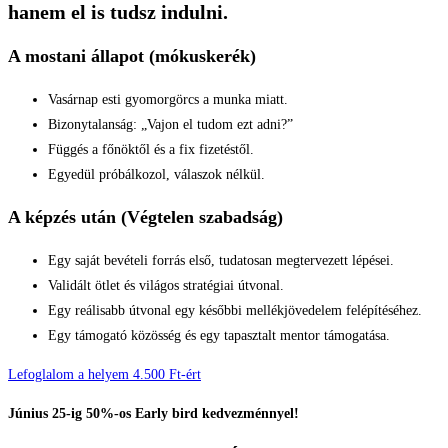
hanem el is tudsz indulni.
A mostani állapot (mókuskerék)
Vasárnap esti gyomorgörcs a munka miatt.
Bizonytalanság: „Vajon el tudom ezt adni?”
Függés a főnöktől és a fix fizetéstől.
Egyedül próbálkozol, válaszok nélkül.
A képzés után (Végtelen szabadság)
Egy saját bevételi forrás első, tudatosan megtervezett lépései.
Validált ötlet és világos stratégiai útvonal.
Egy reálisabb útvonal egy későbbi mellékjövedelem felépítéséhez.
Egy támogató közösség és egy tapasztalt mentor támogatása.
Lefoglalom a helyem 4.500 Ft-ért
Június 25-ig 50%-os Early bird kedvezménnyel!