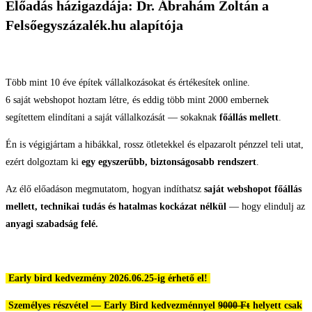
Előadás házigazdája: Dr. Ábrahám Zoltán a
Felsőegyszázalék.hu alapítója
Több mint 10 éve építek vállalkozásokat és értékesítek online.
6 saját webshopot hoztam létre, és eddig több mint 2000 embernek
segítettem elindítani a saját vállalkozását — sokaknak
főállás mellett
.
Én is végigjártam a hibákkal, rossz ötletekkel és elpazarolt pénzzel teli utat,
ezért dolgoztam ki
egy egyszerűbb, biztonságosabb rendszert
.
Az élő előadáson megmutatom, hogyan indíthatsz
saját webshopot főállás
mellett, technikai tudás és hatalmas kockázat nélkül
— hogy elindulj az
anyagi szabadság felé.
Early bird kedvezmény 2026.06.25-ig érhető el!
Személyes részvétel — Early Bird kedvezménnyel
9000 Ft
helyett csak