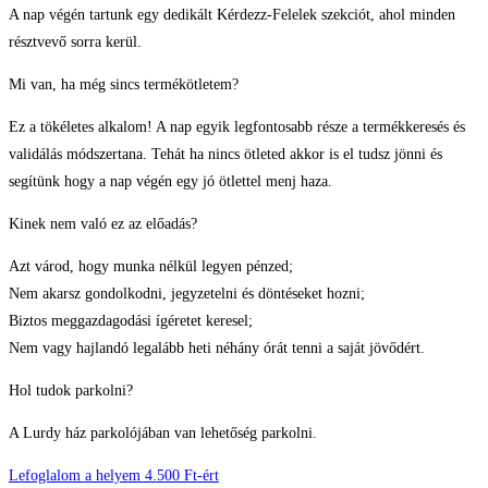
A nap végén tartunk egy dedikált Kérdezz-Felelek szekciót, ahol minden
résztvevő sorra kerül.
Mi van, ha még sincs termékötletem?
Ez a tökéletes alkalom!
A nap egyik legfontosabb része a termékkeresés és
validálás módszertana. Tehát ha nincs ötleted akkor is el tudsz jönni és
segítünk hogy a nap végén egy jó ötlettel menj haza.
Kinek nem való ez az előadás?
Azt várod, hogy munka nélkül legyen pénzed;
Nem akarsz gondolkodni, jegyzetelni és döntéseket hozni;
Biztos meggazdagodási ígéretet keresel;
Nem vagy hajlandó legalább heti néhány órát tenni a saját jövődért.
Hol tudok parkolni?
A Lurdy ház parkolójában van lehetőség parkolni.
Lefoglalom a helyem 4.500 Ft-ért