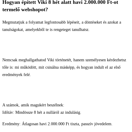
Hogyan épített Viki 8 hét alatt havi 2.000.000 Ft-ot
termelő webshopot?
Megmutatjuk a folyamat legfontosabb lépéseit, a döntéseket és azokat a
tanulságokat, amelyekből te is rengeteget tanulhatsz.
Nemcsak meghallgathatod Viki történetét, hanem személyesen kérdezhetsz
tőle is: mi működött, mit csinálna másképp, és hogyan indult el az első
eredmények felé.
A számok, amik magukért beszélnek:
Időtáv: Mindössze 8 hét a nulláról az indulásig.
Eredmény: Átlagosan havi 2.000.000 Ft tiszta, passzív jövedelem.