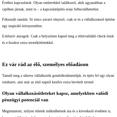
Értékes kapcsolatok: Olyan emberekkel találkozol, akik ugyanabban a
cipőben járnak, mint te – a kapcsolatépítés ereje felbecsülhetetlen.
Fókuszált tanulás: Itt nincs zavaró tényező, csak te és a vállalkozásod építése
egy inspiráló környezetben.
Exkluzív anyagok: Csak a helyszínen kapod meg a ötletvalidáló check-listát
és e-bookot extra termékötletekkel.
Ez vár rád az élő, személyes előadáson
Tanuld meg a sikeres vállalkozók gondolkodásmódját, és építs fel egy olyan
rendszert, ami már az első naptól kezdve extra bevételt termel.
Olyan vállalkozásötleteket kapsz, amelyekben valódi
pénzügyi potenciál van
Megmutatom, milyen ötletek működhetnek ma és a következő években is,