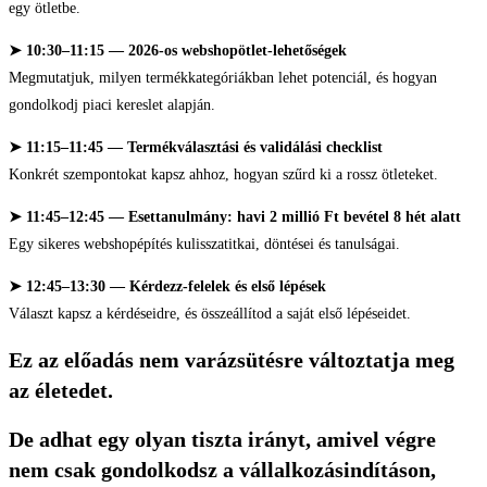
egy ötletbe.
➤ 10:30–11:15 — 2026-os webshopötlet-lehetőségek
Megmutatjuk, milyen termékkategóriákban lehet potenciál, és hogyan
gondolkodj piaci kereslet alapján.
➤ 11:15–11:45 — Termékválasztási és validálási checklist
Konkrét szempontokat kapsz ahhoz, hogyan szűrd ki a rossz ötleteket.
➤ 11:45–12:45 — Esettanulmány: havi 2 millió Ft bevétel 8 hét alatt
Egy sikeres webshopépítés kulisszatitkai, döntései és tanulságai.
➤ 12:45–13:30 — Kérdezz-felelek és első lépések
Választ kapsz a kérdéseidre, és összeállítod a saját első lépéseidet.
Ez az előadás nem varázsütésre változtatja meg
az életedet.
De adhat egy olyan tiszta irányt, amivel végre
nem csak gondolkodsz a vállalkozásindításon,