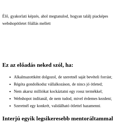
Élő, gyakorlati képzés, ahol megtanulod, hogyan találj piacképes
webshopötletet főállás mellett
Ez az előadás neked szól, ha:
Alkalmazottként dolgozol, de szeretnél saját bevételi forrást;
Régóta gondolkodsz vállalkozáson, de nincs jó ötleted;
Nem akarsz milliókat kockáztatni egy rossz termékkel;
Webshopot indítanál, de nem tudod, mivel érdemes kezdeni;
Szeretnél egy konkrét, validálható ötlettel hazamenni.
Interjú egyik legsikeresebb mentoráltammal