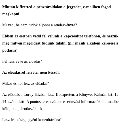
Miután kifizetted a pénztároldalon a jegyedet, e-mailben fogod
megkapni.
Mi van, ha nem tudok eljönni a rendezvényre?
Ebben az esetben vedd fel velünk a kapcsoaltot telefonon, és nézzük
meg milyen megoldást tudunk találni (pl: másik alkalom keresése a
pótlásra)
Fel lesz véve az előadás?
Az előadásról felvétel nem készül.
Mikor és hol lesz az előadás?
Az előadás a Lurdy Házban lesz, Budapesten, a Könyves Kálmán krt. 12-
14. szám alatt. A pontos teremszámot és érkezési információkat e-mailben
küldjük a jelentkezőknek.
Lesz lehetőség egyéni konzultációra?