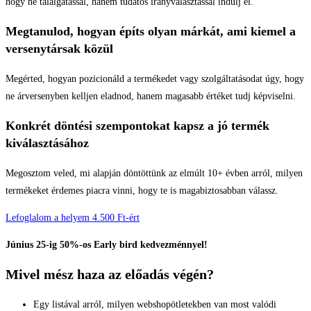
hogy ne találgatással, hanem tudatos irányválasztással indulj el.
Megtanulod, hogyan építs olyan márkát, ami kiemel a
versenytársak közül
Megérted, hogyan pozicionáld a termékedet vagy szolgáltatásodat úgy, hogy
ne árversenyben kelljen eladnod, hanem magasabb értéket tudj képviselni.
Konkrét döntési szempontokat kapsz a jó termék
kiválasztásához
Megosztom veled, mi alapján döntöttünk az elmúlt 10+ évben arról, milyen
termékeket érdemes piacra vinni, hogy te is magabiztosabban válassz.
Lefoglalom a helyem 4.500 Ft-ért
Június 25-ig 50%-os Early bird kedvezménnyel!
Mivel mész haza az előadás végén?
Egy listával arról, milyen webshopötletekben van most valódi