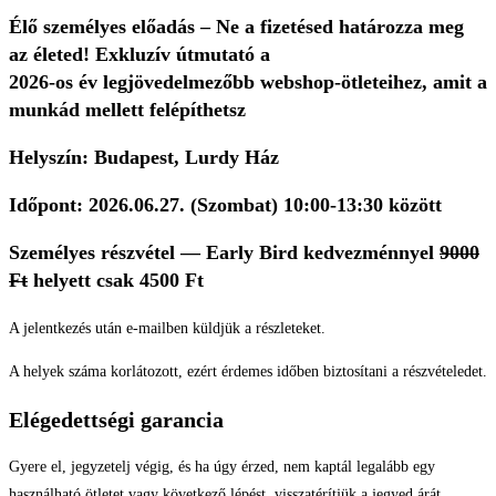
Élő személyes előadás – Ne a fizetésed határozza meg
az életed! Exkluzív útmutató a
2026-os év legjövedelmezőbb webshop-ötleteihez, amit a
munkád mellett felépíthetsz
Helyszín: Budapest, Lurdy Ház
Időpont: 2026.06.27. (Szombat) 10:00-13:30 között
Személyes részvétel — Early Bird kedvezménnyel
9000
Ft
helyett csak
4500 Ft
A jelentkezés után e-mailben küldjük a részleteket.
A helyek száma korlátozott, ezért érdemes időben biztosítani a részvételedet.
Elégedettségi garancia
Gyere el, jegyzetelj végig, és ha úgy érzed, nem kaptál legalább egy
használható ötletet vagy következő lépést, visszatérítjük a jegyed árát.