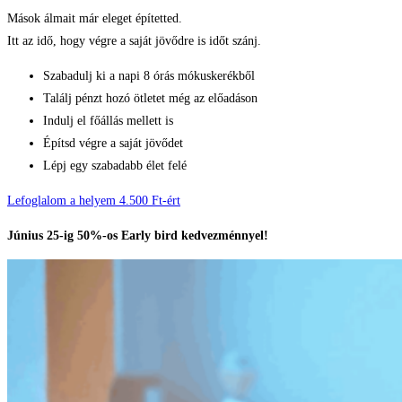
Mások álmait már eleget építetted.
Itt az idő, hogy végre a saját jövődre is időt szánj.
Szabadulj ki a napi 8 órás mókuskerékből
Találj pénzt hozó ötletet még az előadáson
Indulj el főállás mellett is
Építsd végre a saját jövődet
Lépj egy szabadabb élet felé
Lefoglalom a helyem 4.500 Ft-ért
Június 25-ig 50%-os Early bird kedvezménnyel!