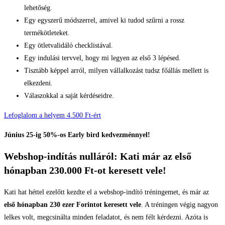
lehetőség.
Egy egyszerű módszerrel, amivel ki tudod szűrni a rossz
termékötleteket.
Egy ötletvalidáló checklistával.
Egy indulási tervvel, hogy mi legyen az első 3 lépésed.
Tisztább képpel arról, milyen vállalkozást tudsz főállás mellett is
elkezdeni.
Válaszokkal a saját kérdéseidre.
Lefoglalom a helyem 4.500 Ft-ért
Június 25-ig 50%-os Early bird kedvezménnyel!
Webshop-indítás nulláról: Kati már az első
hónapban 230.000 Ft-ot keresett vele!
Kati hat héttel ezelőtt kezdte el a webshop-indító tréningemet, és már az
első hónapban 230 ezer Forintot keresett vele
. A tréningen végig nagyon
lelkes volt, megcsinálta minden feladatot, és nem félt kérdezni. Azóta is