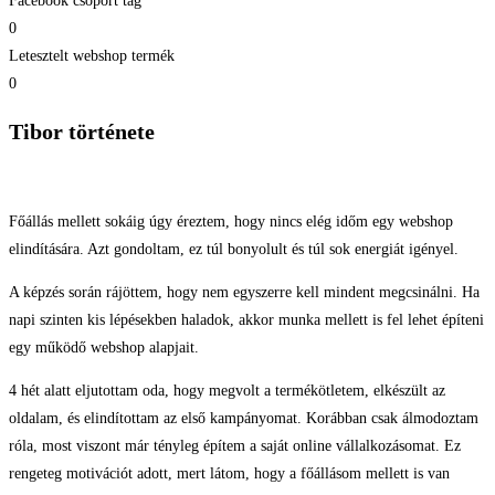
Facebook csoport tag
0
Letesztelt webshop termék
0
Tibor története
Főállás mellett sokáig úgy éreztem, hogy nincs elég időm egy webshop
elindítására. Azt gondoltam, ez túl bonyolult és túl sok energiát igényel.
A képzés során rájöttem, hogy nem egyszerre kell mindent megcsinálni. Ha
napi szinten kis lépésekben haladok, akkor munka mellett is fel lehet építeni
egy működő webshop alapjait.
4 hét alatt eljutottam oda, hogy megvolt a termékötletem, elkészült az
oldalam, és elindítottam az első kampányomat. Korábban csak álmodoztam
róla, most viszont már tényleg építem a saját online vállalkozásomat. Ez
rengeteg motivációt adott, mert látom, hogy a főállásom mellett is van