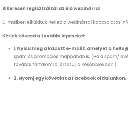
Skip
Sikeresen regisztráltál az élő webinárra!
to
E-mailben elküldtük neked a webinárral kapcsolatos i
content
Kérlek kövesd a további lépéseket:
1.
Nyisd meg a kapott e-mailt
,
amelyet a hello
spam és promóciós mappában is. (Ha a spam/levél
további tartalomról értesülj a későbbiekben.)
2. Nyomj egy követést a Facebook oldalunkon, 