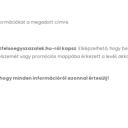
nformációkat a megadott címre.
@felsoegyszazalek.hu-ról kapsz
. Elképzelhető, hogy be
szemét vagy promóciós mappába érkezett a levél, akko
hogy minden információról azonnal értesülj!