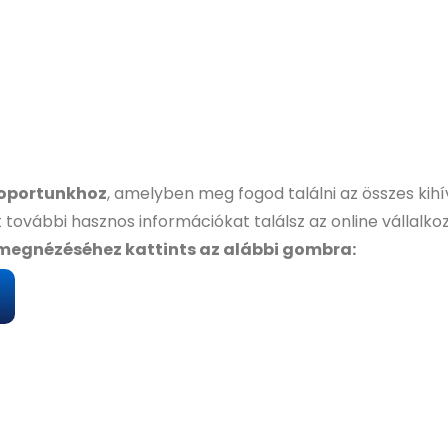
soportunkhoz
, amelyben meg fogod találni az összes kihí
t további hasznos információkat találsz az online vállal
megnézéséhez kattints az alábbi gombra: