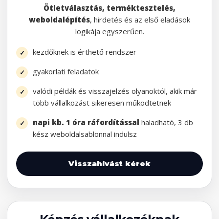
Ötletválasztás, terméktesztelés,
weboldalépítés
, hirdetés és az első eladások
logikája egyszerűen.
kezdőknek is érthető rendszer
gyakorlati feladatok
valódi példák és visszajelzés olyanoktól, akik már
több vállalkozást sikeresen működtetnek
napi kb. 1 óra ráfordítással
haladható, 3 db
kész weboldalsablonnal indulsz
Visszahívást kérek