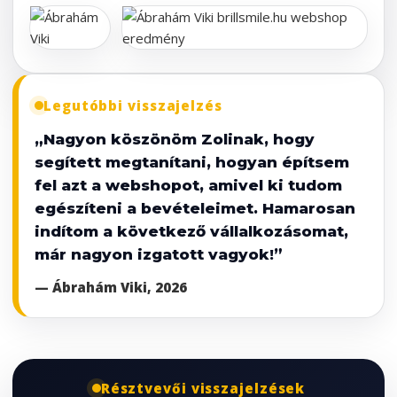
Legutóbbi visszajelzés
„Nagyon köszönöm Zolinak, hogy
segített megtanítani, hogyan építsem
fel azt a webshopot, amivel ki tudom
egészíteni a bevételeimet. Hamarosan
indítom a következő vállalkozásomat,
már nagyon izgatott vagyok!”
— Ábrahám Viki, 2026
Résztvevői visszajelzések