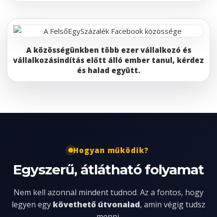
A közösségünkben több ezer vállalkozó és
vállalkozásindítás előtt álló ember tanul, kérdez
és halad együtt.
Hogyan működik?
Egyszerű, átlátható folyamat
Nem kell azonnal mindent tudnod. Az a fontos, hogy
legyen egy
követhető útvonalad
, amin végig tudsz
menni.