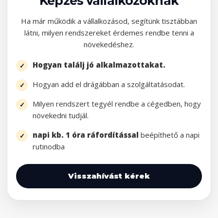
Képzés vállalkozóknak
Ha már működik a vállalkozásod, segítünk tisztábban
látni, milyen rendszereket érdemes rendbe tenni a
növekedéshez.
Hogyan találj jó alkalmazottakat.
Hogyan add el drágábban a szolgáltatásodat.
Milyen rendszert tegyél rendbe a cégedben, hogy
növekedni tudjál.
napi kb. 1 óra ráfordítással
beépíthető a napi
rutinodba
Visszahívást kérek