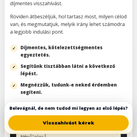
díjmentes visszahívást.
Röviden átbeszéljük, hol tartasz most, milyen célod
van, és megmutatjuk, melyik irány lehet számodra
a legjobb indulási pont.
Díjmentes, kötelezettségmentes
egyeztetés.
Segítünk tisztábban látni a következő
lépést.
Megnézzük, tudunk-e neked érdemben
segíteni.
Belevágnál, de nem tudod mi legyen az első lépés?
Töltsd ki az űrlapot, és
visszahívunk
Visszahívást kérek
Név