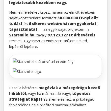
legbiztosabb kezekben vagy.
Nem elméleteket kapsz, hanem az elmúlt években
saját képzéseimre fordított
30.000.000 Ft-nyi elit
tudást
és
6 sikeres webáruházam gyakorlati
tapasztalatát
— az egyik saját projektem, a
Starsmile.hu
, tavaly
97.123.327 Ft árbevételt
termelt. Ugyanezt a rendszert tanítom neked,
lépésről lépésre.
Ezzel a háttérrel
megóvlak a méregdrága kezdő
hibáktól
, vagy ha már haladó vagy,
tűpontos
stratégiát kapsz
az áremeléshez, a jó kollégák
felvételéhez és a profitod maximalizálásához.