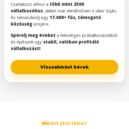
Csatlakozz ahhoz a
több mint 2500
vállalkozóhoz
, akiket már elindítottam a siker útján,
és támaszkodj egy
17.000+ fős, támogató
közösség
erejére.
Spórolj meg éveket
a felesleges próbálkozásokból,
és építsünk egy
stabil, valóban profitáló
vállalkozást!
Visszahívást kérek
Miért jött létre?