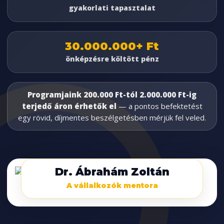
gyakorlati tapasztalat
30.000.000+ Ft
önképzésre költött pénz
Programjaink 200.000 Ft-tól 2.000.000 Ft-ig
terjedő áron érhetők el
— a pontos befektetést
egy rövid, díjmentes beszélgetésben mérjük fel veled.
Dr. Ábrahám Zoltán
A vállalkozók mentora