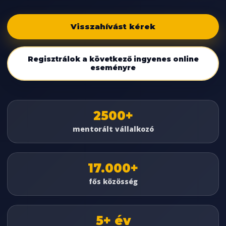
Visszahívást kérek
Regisztrálok a következő ingyenes online
eseményre
2500+
mentorált vállalkozó
17.000+
fős közösség
5+ év