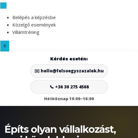
Skip
to
Belépés a képzésbe
content
Közelgő események
Villámtréning
X
Kérdés esetén:
✉️ hello@felsoegyszazalek.hu
📞 +36 30 275 4568
Hétköznap 10:00–16:00
Építs olyan vállalkozást,