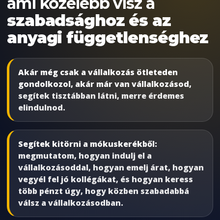
ami közelebb visz a
szabadsághoz és az
anyagi függetlenséghez
Akár még csak a vállalkozás ötleteden
gondolkozol, akár már van vállalkozásod,
segítek tisztábban látni, merre érdemes
elindulnod.
Segítek kitörni a mókuskerékből:
megmutatom, hogyan indulj el a
vállalkozásoddal, hogyan emelj árat, hogyan
vegyél fel jó kollégákat, és hogyan keress
több pénzt úgy, hogy közben szabadabbá
válsz a vállalkozásodban.