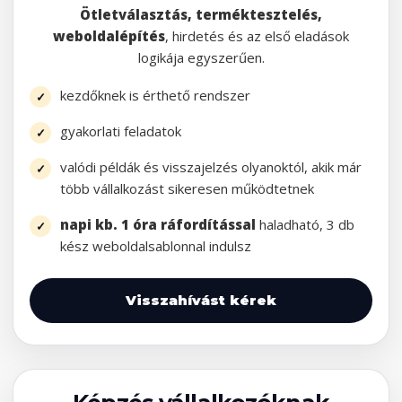
Ötletválasztás, terméktesztelés,
weboldalépítés
, hirdetés és az első eladások
logikája egyszerűen.
kezdőknek is érthető rendszer
gyakorlati feladatok
valódi példák és visszajelzés olyanoktól, akik már
több vállalkozást sikeresen működtetnek
napi kb. 1 óra ráfordítással
haladható, 3 db
kész weboldalsablonnal indulsz
Visszahívást kérek