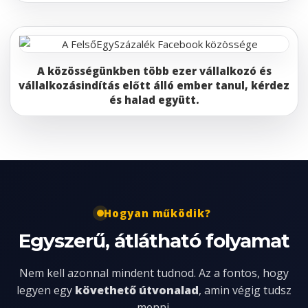
A közösségünkben több ezer vállalkozó és
vállalkozásindítás előtt álló ember tanul, kérdez
és halad együtt.
Hogyan működik?
Egyszerű, átlátható folyamat
Nem kell azonnal mindent tudnod. Az a fontos, hogy
legyen egy
követhető útvonalad
, amin végig tudsz
menni.