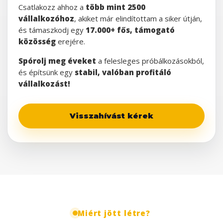
Csatlakozz ahhoz a
több mint 2500
vállalkozóhoz
, akiket már elindítottam a siker útján,
és támaszkodj egy
17.000+ fős, támogató
közösség
erejére.
Spórolj meg éveket
a felesleges próbálkozásokból,
és építsünk egy
stabil, valóban profitáló
vállalkozást!
Visszahívást kérek
Miért jött létre?