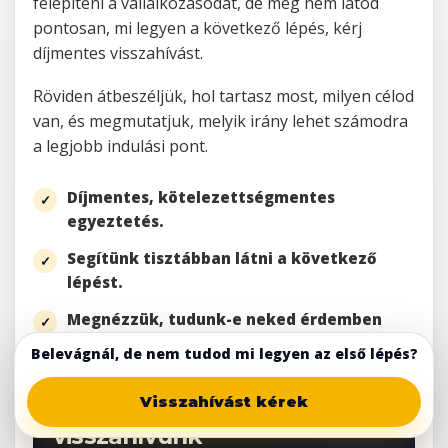
felépíteni a vállalkozásodat, de még nem látod
pontosan, mi legyen a következő lépés, kérj
díjmentes visszahívást.
Röviden átbeszéljük, hol tartasz most, milyen célod
van, és megmutatjuk, melyik irány lehet számodra
a legjobb indulási pont.
Díjmentes, kötelezettségmentes
egyeztetés.
Segítünk tisztábban látni a következő
lépést.
Megnézzük, tudunk-e neked érdemben
segíteni.
Belevágnál, de nem tudod mi legyen az első lépés?
Visszahívást kérek
Töltsd ki az űrlapot, és
visszahívunk