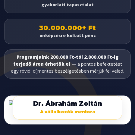
gyakorlati tapasztalat
30.000.000+ Ft
önképzésre költött pénz
Programjaink 200.000 Ft-tól 2.000.000 Ft-ig
terjedő áron érhetők el
— a pontos befektetést
egy rövid, díjmentes beszélgetésben mérjük fel veled.
Dr. Ábrahám Zoltán
A vállalkozók mentora