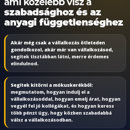
ami közelebb visz a
szabadsághoz és az
anyagi függetlenséghez
Akár még csak a vállalkozás ötleteden
gondolkozol, akár már van vállalkozásod,
segítek tisztábban látni, merre érdemes
elindulnod.
Segítek kitörni a mókuskerékből:
megmutatom, hogyan indulj el a
vállalkozásoddal, hogyan emelj árat, hogyan
vegyél fel jó kollégákat, és hogyan keress
több pénzt úgy, hogy közben szabadabbá
válsz a vállalkozásodban.