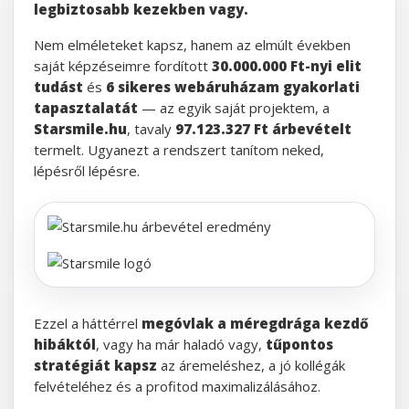
legbiztosabb kezekben vagy.
Nem elméleteket kapsz, hanem az elmúlt években
saját képzéseimre fordított
30.000.000 Ft-nyi elit
tudást
és
6 sikeres webáruházam gyakorlati
tapasztalatát
— az egyik saját projektem, a
Starsmile.hu
, tavaly
97.123.327 Ft árbevételt
termelt. Ugyanezt a rendszert tanítom neked,
lépésről lépésre.
Ezzel a háttérrel
megóvlak a méregdrága kezdő
hibáktól
, vagy ha már haladó vagy,
tűpontos
stratégiát kapsz
az áremeléshez, a jó kollégák
felvételéhez és a profitod maximalizálásához.