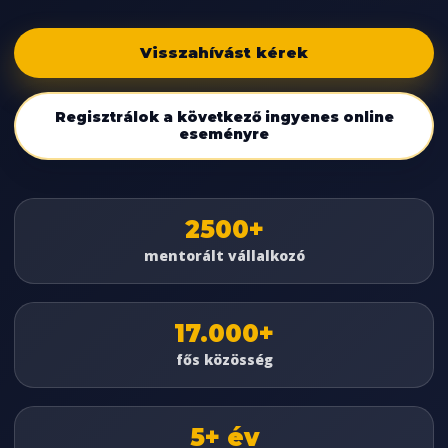
Visszahívást kérek
Regisztrálok a következő ingyenes online
eseményre
2500+
mentorált vállalkozó
17.000+
fős közösség
5+ év