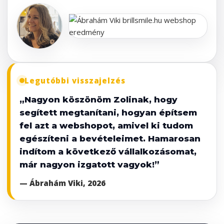
Legutóbbi visszajelzés
„Nagyon köszönöm Zolinak, hogy
segített megtanítani, hogyan építsem
fel azt a webshopot, amivel ki tudom
egészíteni a bevételeimet. Hamarosan
indítom a következő vállalkozásomat,
már nagyon izgatott vagyok!”
— Ábrahám Viki, 2026