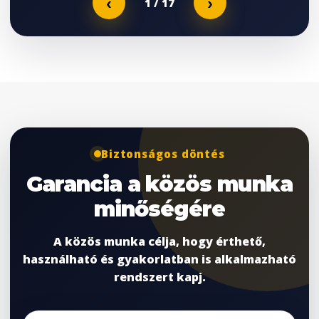
‹
›
1
/ 17
Biztonságos döntés
Garancia a közös munka
minőségére
A közös munka célja, hogy érthető,
használható és gyakorlatban is alkalmazható
rendszert kapj.