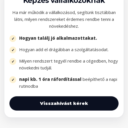
Képzés vállalkozóknak
Ha már működik a vállalkozásod, segítünk tisztábban
látni, milyen rendszereket érdemes rendbe tenni a
növekedéshez.
Hogyan találj jó alkalmazottakat.
Hogyan add el drágábban a szolgáltatásodat.
Milyen rendszert tegyél rendbe a cégedben, hogy
növekedni tudjál.
napi kb. 1 óra ráfordítással
beépíthető a napi
rutinodba
Visszahívást kérek