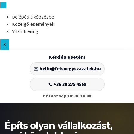
Skip
to
Belépés a képzésbe
content
Közelgő események
Villámtréning
X
Kérdés esetén:
✉️ hello@felsoegyszazalek.hu
📞 +36 30 275 4568
Hétköznap 10:00–16:00
Építs olyan vállalkozást,