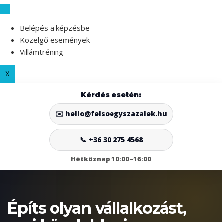
Skip
to
Belépés a képzésbe
content
Közelgő események
Villámtréning
X
Kérdés esetén:
✉️ hello@felsoegyszazalek.hu
📞 +36 30 275 4568
Hétköznap 10:00–16:00
Építs olyan vállalkozást,