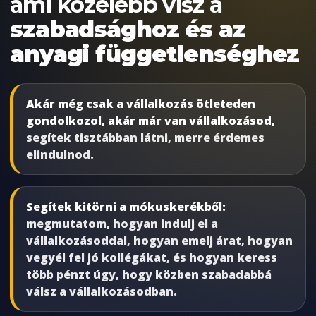
ami közelebb visz a
szabadsághoz és az
anyagi függetlenséghez
Akár még csak a vállalkozás ötleteden
gondolkozol, akár már van vállalkozásod,
segítek tisztábban látni, merre érdemes
elindulnod.
Segítek kitörni a mókuskerékből:
megmutatom, hogyan indulj el a
vállalkozásoddal, hogyan emelj árat, hogyan
vegyél fel jó kollégákat, és hogyan keress
több pénzt úgy, hogy közben szabadabbá
válsz a vállalkozásodban.