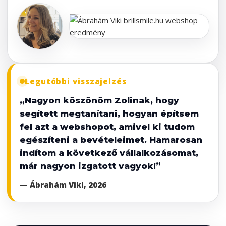
Legutóbbi visszajelzés
„Nagyon köszönöm Zolinak, hogy
segített megtanítani, hogyan építsem
fel azt a webshopot, amivel ki tudom
egészíteni a bevételeimet. Hamarosan
indítom a következő vállalkozásomat,
már nagyon izgatott vagyok!”
— Ábrahám Viki, 2026