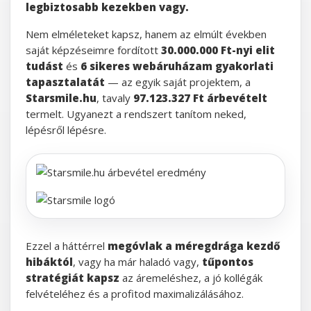
legbiztosabb kezekben vagy.
Nem elméleteket kapsz, hanem az elmúlt években
saját képzéseimre fordított
30.000.000 Ft-nyi elit
tudást
és
6 sikeres webáruházam gyakorlati
tapasztalatát
— az egyik saját projektem, a
Starsmile.hu
, tavaly
97.123.327 Ft árbevételt
termelt. Ugyanezt a rendszert tanítom neked,
lépésről lépésre.
Ezzel a háttérrel
megóvlak a méregdrága kezdő
hibáktól
, vagy ha már haladó vagy,
tűpontos
stratégiát kapsz
az áremeléshez, a jó kollégák
felvételéhez és a profitod maximalizálásához.