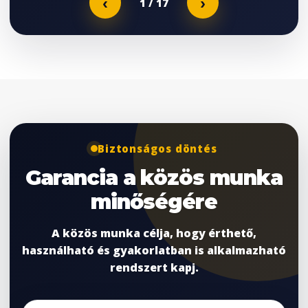
‹
›
1
/ 17
Biztonságos döntés
Garancia a közös munka
minőségére
A közös munka célja, hogy érthető,
használható és gyakorlatban is alkalmazható
rendszert kapj.