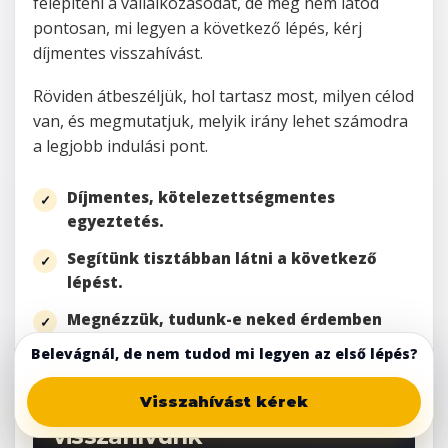
felépíteni a vállalkozásodat, de még nem látod
pontosan, mi legyen a következő lépés, kérj
díjmentes visszahívást.
Röviden átbeszéljük, hol tartasz most, milyen célod
van, és megmutatjuk, melyik irány lehet számodra
a legjobb indulási pont.
Díjmentes, kötelezettségmentes
egyeztetés.
Segítünk tisztábban látni a következő
lépést.
Megnézzük, tudunk-e neked érdemben
segíteni.
Belevágnál, de nem tudod mi legyen az első lépés?
Visszahívást kérek
Töltsd ki az űrlapot, és
visszahívunk