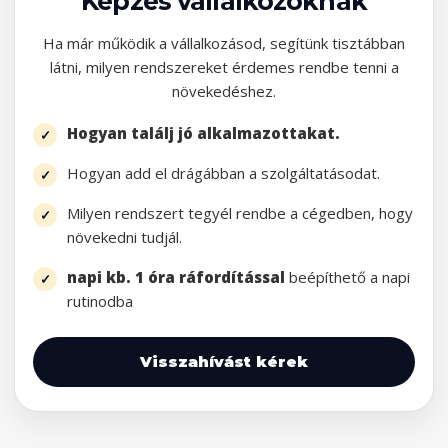
Képzés vállalkozóknak
Ha már működik a vállalkozásod, segítünk tisztábban
látni, milyen rendszereket érdemes rendbe tenni a
növekedéshez.
Hogyan találj jó alkalmazottakat.
Hogyan add el drágábban a szolgáltatásodat.
Milyen rendszert tegyél rendbe a cégedben, hogy
növekedni tudjál.
napi kb. 1 óra ráfordítással
beépíthető a napi
rutinodba
Visszahívást kérek