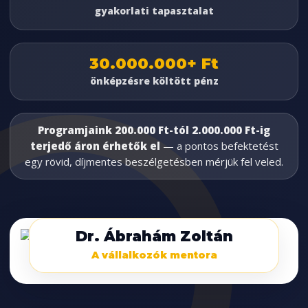
gyakorlati tapasztalat
30.000.000+ Ft
önképzésre költött pénz
Programjaink 200.000 Ft-tól 2.000.000 Ft-ig
terjedő áron érhetők el
— a pontos befektetést
egy rövid, díjmentes beszélgetésben mérjük fel veled.
Dr. Ábrahám Zoltán
A vállalkozók mentora