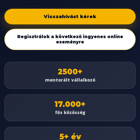
Visszahívást kérek
Regisztrálok a következő ingyenes online
eseményre
2500+
mentorált vállalkozó
17.000+
fős közösség
5+ év