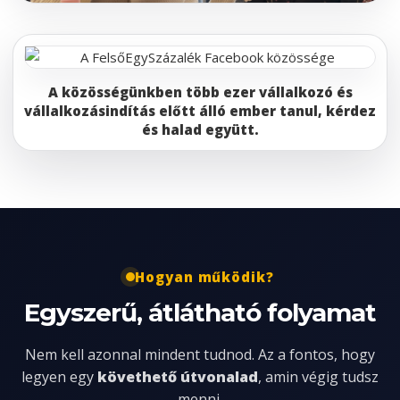
A közösségünkben több ezer vállalkozó és
vállalkozásindítás előtt álló ember tanul, kérdez
és halad együtt.
Hogyan működik?
Egyszerű, átlátható folyamat
Nem kell azonnal mindent tudnod. Az a fontos, hogy
legyen egy
követhető útvonalad
, amin végig tudsz
menni.