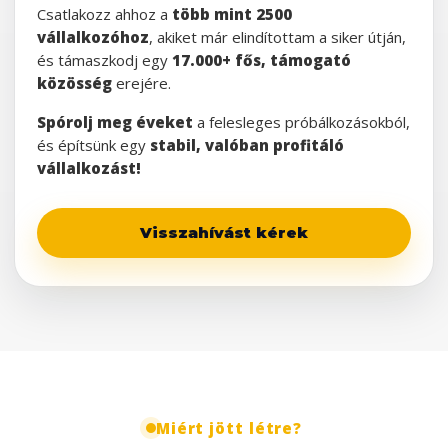
Csatlakozz ahhoz a
több mint 2500
vállalkozóhoz
, akiket már elindítottam a siker útján,
és támaszkodj egy
17.000+ fős, támogató
közösség
erejére.
Spórolj meg éveket
a felesleges próbálkozásokból,
és építsünk egy
stabil, valóban profitáló
vállalkozást!
Visszahívást kérek
Miért jött létre?