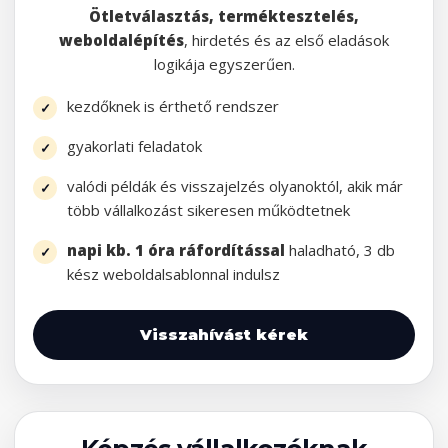
Ötletválasztás, terméktesztelés,
weboldalépítés
, hirdetés és az első eladások
logikája egyszerűen.
kezdőknek is érthető rendszer
gyakorlati feladatok
valódi példák és visszajelzés olyanoktól, akik már
több vállalkozást sikeresen működtetnek
napi kb. 1 óra ráfordítással
haladható, 3 db
kész weboldalsablonnal indulsz
Visszahívást kérek