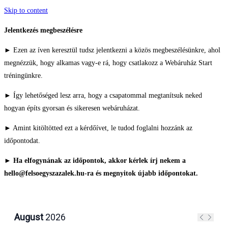
Skip to content
Jelentkezés megbeszélésre
► Ezen az íven keresztül tudsz jelentkezni a közös megbeszélésünkre, ahol
megnézzük, hogy alkamas vagy-e rá, hogy csatlakozz a Webáruház Start
tréningünkre.
► Így lehetőséged lesz arra, hogy a csapatommal megtanítsuk neked
hogyan építs gyorsan és sikeresen webáruházat.
► Amint kitöltötted ezt a kérdőívet, le tudod foglalni hozzánk az
időpontodat.
►
Ha elfogynának az időpontok, akkor kérlek írj nekem a
hello@felsoegyszazalek.hu-ra és megnyitok újabb időpontokat.