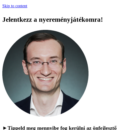
Skip to content
Jelentkezz a nyereményjátékomra!
►
Tippeld meg
mennyibe fog kerülni az önfejlesztő