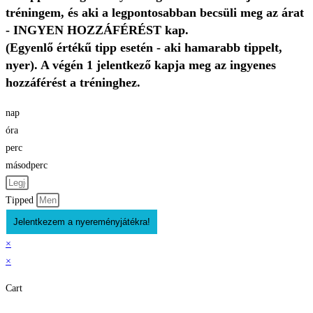
tréningem, és aki a legpontosabban becsüli meg az árat
-
INGYEN HOZZÁFÉRÉST kap
.
(Egyenlő értékű tipp esetén - aki hamarabb tippelt,
nyer).
A végén 1 jelentkező kapja meg
az ingyenes
hozzáférést a tréninghez.
nap
óra
perc
másodperc
Tipped
Jelentkezem a nyereményjátékra!
×
×
Cart