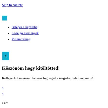
Skip to content
Belépés a képzésbe
Közelgő események
Villámtréning
X
Köszönöm hogy kitöltötted!
Kollégánk hamarosan keresni fog téged a megadott telefonszámon!
×
×
Cart