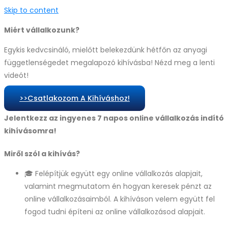
Skip to content
Miért vállalkozunk?
Egykis kedvcsináló, mielőtt belekezdünk hétfőn az anyagi
függetlenségedet megalapozó kihívásba! Nézd meg a lenti
videót!
>>Csatlakozom A Kihíváshoz!
Jelentkezz az ingyenes 7 napos online vállalkozás indító
kihívásomra!
Miről szól a kihívás?
🎓 Felépítjük együtt egy online vállalkozás alapjait,
valamint megmutatom én hogyan keresek pénzt az
online vállalkozásaimból. A kihíváson velem együtt fel
fogod tudni építeni az online vállalkozásod alapjait.