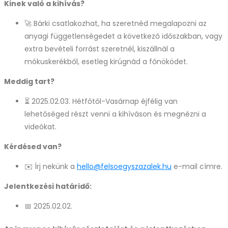
Kinek való a kihívás?
🚀 Bárki csatlakozhat, ha szeretnéd megalapozni az
anyagi függetlenségedet a következő időszakban, vagy
extra bevételi forrást szeretnél, kiszállnál a
mókuskerékből, esetleg kirúgnád a főnöködet.
Meddig tart?
⏳ 2025.02.03. Hétfőtől-Vasárnap éjfélig van
lehetőséged részt venni a kihíváson és megnézni a
videókat.
Kérdésed van?
✉️ Írj nekünk a
hello@felsoegyszazalek.hu
e-mail címre.
Jelentkezési határidő:
📅 2025.02.02.