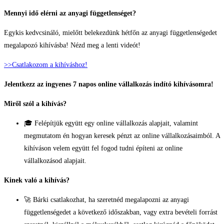
Skip
Mennyi idő elérni az anyagi függetlenséget?
to
Egykis kedvcsináló, mielőtt belekezdünk hétfőn az anyagi függetlenségedet
content
megalapozó kihívásba! Nézd meg a lenti videót!
>>Csatlakozom a kihíváshoz!
Jelentkezz az ingyenes 7 napos online vállalkozás indító kihívásomra!
Miről szól a kihívás?
🎓 Felépítjük együtt egy online vállalkozás alapjait, valamint
megmutatom én hogyan keresek pénzt az online vállalkozásaimból. A
kihíváson velem együtt fel fogod tudni építeni az online
vállalkozásod alapjait.
Kinek való a kihívás?
🚀 Bárki csatlakozhat, ha szeretnéd megalapozni az anyagi
függetlenségedet a következő időszakban, vagy extra bevételi forrást