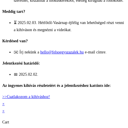
szeretnél, kiszállnál a mókuskerékből, esetleg kirúgnád a főnöködet.
Meddig tart?
⏳ 2025.02.03. Hétfőtől-Vasárnap éjfélig van lehetőséged részt venni
a kihíváson és megnézni a videókat.
Kérdésed van?
✉️ Írj nekünk a
hello@felsoegyszazalek.hu
e-mail címre.
Jelentkezési határidő:
📅 2025.02.02.
Az ingyenes kihívás részleteiért és a jelentkezéshez kattints ide:
>>Csatlakozom a kihíváshoz!
×
×
Cart