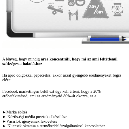
A lényeg, hogy mindig
arra koncentrálj, hogy mi az ami feltétlenül
szükséges a haladáshoz
.
Ha apró dolgokkal pepecselsz, akkor azzal gyengébb eredményeket fogsz
elérni.
Facebook marketingen belül ezt úgy kell érteni, hogy a 20%
erőbefektetésed, ami az eredményeid 80%-át okozza, az a
►Márka építés
► Közösségi média posztok elkészítése
►Vásárlók igényeinek lekövetése
► Kliensek oktatása a termékeddel/szolgáltatással kapcsolatban