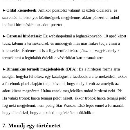
►
Oldal kiemelések
: Amikor posztolsz valamit az üzleti oldaladra, és
szeretnéd ha bizonyos közönségnek megjelenne, akkor pénzért el tudod
indítani hirdetésként az adott posztot.
►
Carousel hirdetések
: Ez webshopoknál a leghatékonyabb. 10 apró képet
tudsz kitenni a termékeidről, és mindegyik más más linkre tudja vinni a
klienseidet. Érdemes itt is a figyelemfelhívásra játszani, vagyis amelyik
termék ami a leginkább érdekli a vásárlóidat kattintsanak arra.
►
Dinamikus termék megjelenlések (DPA)
: Ez a hirdetési forma arra
szolgál, hogyha feltöltesz egy katalógust a facebookra a termékeidről, akkor
a facebook pixel alapján tudja követni, hogy melyik volt az amelyik az
adott kliens megnézett. Utána ennek megfelelően tudod hirdetni neki. Pl:
Ha valaki trónok harca témájú pólót nézett, akkor trónok harca témájú póló
fog neki megjelenni, nem pedig Star Warsos. Első lépés ennél a formánál,
hogy ellenőrizd, hogy a pixeled megfelelően működik-e.
7. Mondj egy történetet