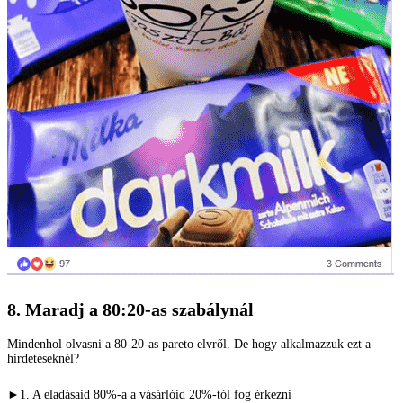
8. Maradj a 80:20-as szabálynál
Mindenhol olvasni a 80-20-as pareto elvről. De hogy alkalmazzuk ezt a
hirdetéseknél?
►1. A eladásaid 80%-a a vásárlóid 20%-tól fog érkezni