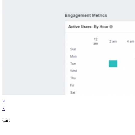
×
×
Cart