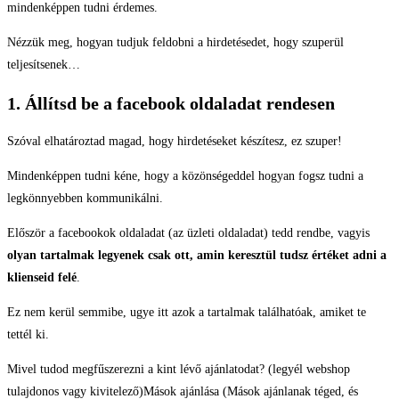
mindenképpen tudni érdemes.
Nézzük meg, hogyan tudjuk feldobni a hirdetésedet, hogy szuperül
teljesítsenek…
1. Állítsd be a facebook oldaladat rendesen
Szóval elhatároztad magad, hogy hirdetéseket készítesz, ez szuper!
Mindenképpen tudni kéne, hogy a közönségeddel hogyan fogsz tudni a
legkönnyebben kommunikálni.
Először a facebookok oldaladat (az üzleti oldaladat) tedd rendbe, vagyis
olyan tartalmak legyenek csak ott, amin keresztül tudsz értéket adni a
klienseid felé
.
Ez nem kerül semmibe, ugye itt azok a tartalmak találhatóak, amiket te
tettél ki.
Mivel tudod megfűszerezni a kint lévő ajánlatodat? (legyél webshop
tulajdonos vagy kivitelező)Mások ajánlása (Mások ajánlanak téged, és