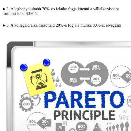
►2. A legbonyolultabb 20%-os feladat fogja kitenni a vállalkozásodra
fordított időd 80%-át
►3. A kollégáid/alkalmazottaid 20%-a fogja a munka 80%-át elvégezni