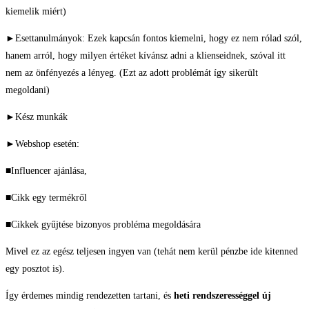
kiemelik miért)
►Esettanulmányok: Ezek kapcsán fontos kiemelni, hogy ez nem rólad szól,
hanem arról, hogy milyen értéket kívánsz adni a klienseidnek, szóval itt
nem az önfényezés a lényeg. (Ezt az adott problémát így sikerült
megoldani)
►Kész munkák
►Webshop esetén:
■Influencer ajánlása,
■Cikk egy termékről
■Cikkek gyűjtése bizonyos probléma megoldására
Mivel ez az egész teljesen ingyen van (tehát nem kerül pénzbe ide kitenned
egy posztot is).
Így érdemes mindig rendezetten tartani, és
heti rendszerességgel új