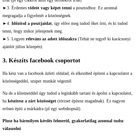
írtál (pl egy cikkről amit egy termékről írtál)
►3. Érdemes
videót vagy képet tenni
a posztodhoz. Ez azonnal
megragadja a figyelmét a közönségnek.
►4.
Időzítsd a posztjaidat
, így előre meg tudod őket írni, és ki tudod
tenni, hogy mikor jelenjenek meg.
►5. Legyen
releváns az adott időszakra
(Tehát ne tegyél ki karácsonyi
ajánlót július közepén)
3. Készíts facebook csoportot
Ha kész van a facebook üzleti oldalad, és elkezdted építeni a kapcsolatot a
közönségeddel, szuper munkát végeztél.
Na de a klienseiddel úgy tudod a leginkább tartani és ápolni a kapcsolatot,
ha
készítesz a zárt közösséget
(törzset építesz magadnak). Ez nagyon
erősen építi a márkádra (pl egy webshopnál).
Plusz ha bármilyen kérdés felmerül, gyakorlatilag azonnal tudsz
válaszolni
.