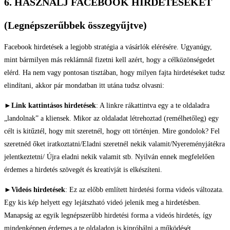
6. HASZNÁLJ FACEBOOK HIRDETÉSEKET​
(Legnépszerűbbek összegyűjtve)
Facebook hirdetések a legjobb stratégia a vásárlók elérésére. Ugyanúgy,
mint bármilyen más reklámnál fizetni kell azért, hogy a célközönségedet
elérd. Ha nem vagy pontosan tisztában, hogy milyen fajta hirdetéseket tudsz
elindítani, akkor pár mondatban itt utána tudsz olvasni:
►
Link kattintásos hirdetések
: A linkre rákattintva egy a te oldaladra
„landolnak” a kliensek. Mikor az oldaladat létrehoztad (remélhetőleg) egy
célt is kitűztél, hogy mit szeretnél, hogy ott történjen. Mire gondolok? Fel
szeretnéd őket iratkoztatni/Eladni szeretnél nekik valamit/Nyereményjátékra
jelentkeztetni/ Újra eladni nekik valamit stb. Nyilván ennek megfelelően
érdemes a hirdetés szövegét és kreatívját is elkészíteni.
►
Videós hirdetések
: Ez az előbb említett hirdetési forma videós változata.
Egy kis kép helyett egy lejátszható videó jelenik meg a hirdetésben.
Manapság az egyik legnépszerűbb hirdetési forma a videós hirdetés, így
mindenképpen érdemes a te oldaladon is kipróbálni a működését.