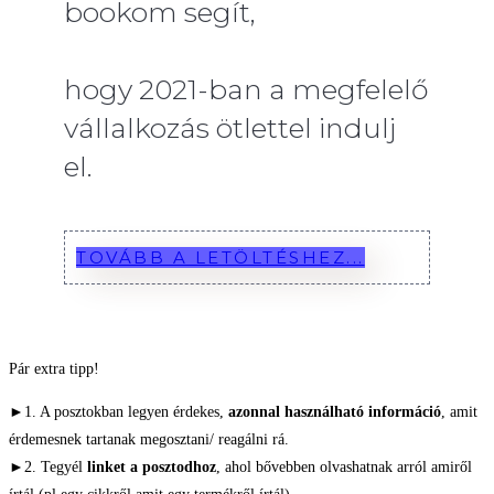
bookom segít,
hogy 2021-ban a megfelelő
vállalkozás ötlettel indulj
el.
TOVÁBB A LETÖLTÉSHEZ...
Pár extra tipp!
►1. A posztokban legyen érdekes,
azonnal használható információ
, amit
érdemesnek tartanak megosztani/ reagálni rá.
►2. Tegyél
linket a posztodhoz
, ahol bővebben olvashatnak arról amiről