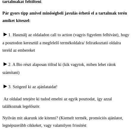
tartalmakat feltölteni
.
Pár gyors tipp amivel minőségbeli javulás érhető el a tartalmak terén
amiket kiteszel:
►
1. Használj az oldaladon call to action (vagyis figyelem felhívást), hogy
a posztodon keresztül a megfelelő termékoldalra/ feliratkoztató oldalra
tereld az embereket
►
2. A Bio részt alaposan töltsd ki (kik vagytok, miben lehet rátok
számítani)
►
3. Szögezd ki az ajánlataidat!
Az oldalad tetejére ki tudod emelni az egyik posztodat, így azzal
találkoznak legelőször.
Nyilván mit akarunk ide kitenni? (Kiemelt termék, promóciós ajánlatot,
legnépszerűbb cikkeket, vagy valamilyen frissítést