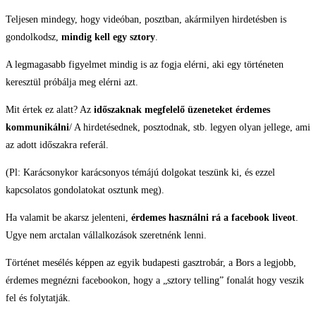
Teljesen mindegy, hogy videóban, posztban, akármilyen hirdetésben is
gondolkodsz,
mindig kell egy sztory
.
A legmagasabb figyelmet mindig is az fogja elérni, aki egy történeten
keresztül próbálja meg elérni azt.
Mit értek ez alatt? Az
időszaknak megfelelő üzeneteket érdemes
kommunikálni
/ A hirdetésednek, posztodnak, stb. legyen olyan jellege, ami
az adott időszakra referál.
(Pl: Karácsonykor karácsonyos témájú dolgokat teszünk ki, és ezzel
kapcsolatos gondolatokat osztunk meg).
Ha valamit be akarsz jelenteni,
érdemes használni rá a facebook liveot
.
Ugye nem arctalan vállalkozások szeretnénk lenni.
Történet mesélés képpen az egyik budapesti gasztrobár, a Bors a legjobb,
érdemes megnézni facebookon, hogy a „sztory telling” fonalát hogy veszik
fel és folytatják.