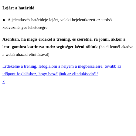
Skip
Lejárt a határidő
to
► A jelentkezés határideje lejárt, valaki bejelentkezett az utolsó
content
kedvezményes lehetőségre.
Azonban, ha mégis érdekel a tréning, és szeretnél rá jönni, akkor a
lenti gombra kattintva tudsz segítséget kérni tőlünk
(ha el lennél akadva
a webáruházad elinításával)
Érdekelne a tréning, lefoglalom a helyem a megbeszélésre, tovább az
időpont foglaláshoz, hogy beszéljünk az elindulásodról!
×