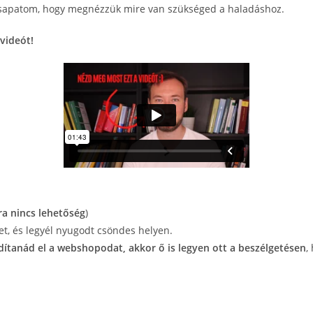
 a csapatom, hogy megnézzük mire van szükséged a haladáshoz.
videót!
ra nincs lehetőség
)
et, és legyél nyugodt csöndes helyen.
dítanád el a webshopodat, akkor ő is legyen ott a beszélgetésen
,