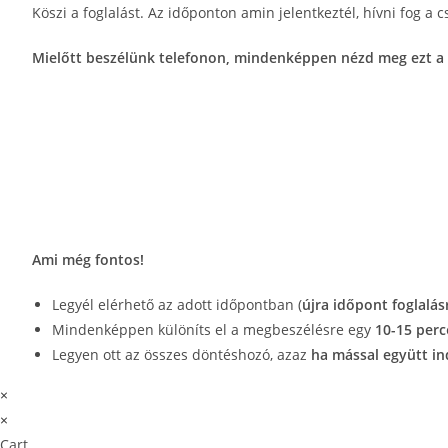
Skip
Köszi a foglalást. Az időponton amin jelentkeztél, hívni fog
to
Mielőtt beszélünk telefonon, mindenképpen nézd meg ezt a 
content
Ami még fontos!
Legyél elérhető az adott időpontban (
újra időpont foglalás
Mindenképpen különíts el a megbeszélésre egy
10-15 perc
Legyen ott az összes döntéshozó, azaz
ha mással együtt in
×
×
Cart