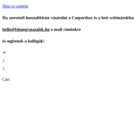
Skip to content
Ha szeretnél hosszabbítást vásárolni a Csoporthoz és a heti webinárokho
hello@felsoegyszazalek.hu
e-mail címünkre
és segítenek a kollégák!
×
×
Cart