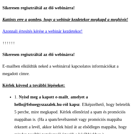
Skip
Sikeresen regisztráltál az élő webinárra!
to
Kattints erre a gombra, hogy a webinár kezdetekor megkapd a meghívót!
content
Azonnali értesítés kérése a webinár kezdetekor!
↑↑↑↑↑↑
Sikeresen regisztráltál az élő webinárra!
E-mailben elküldtük neked a webinárral kapcsolatos információkat a
megadott címre.
Kérlek kövesd a további lépéseket:
1.
Nyisd meg a kapott e-mailt
,
amelyet a
hello@felsoegyszazalek.hu-ról kapsz
. Elképzelhető, hogy beletelik
5 percbe, mire megkapod. Kérlek ellenőrizd a spam és promóciós
mappában is. (Ha a spam/levélszemét vagy promóciós mappába
érkezett a levél, akkor kérlek húzd át az elsődleges mappába, hogy