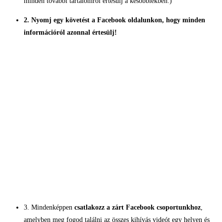
minden további tartalomról értesülj a későbbiekben.)
2. Nyomj egy követést a Facebook oldalunkon, hogy minden
információról azonnal értesülj!
3. Mindenképpen
csatlakozz a zárt Facebook csoportunkhoz
,
amelyben meg fogod találni az összes kihívás videót egy helyen és