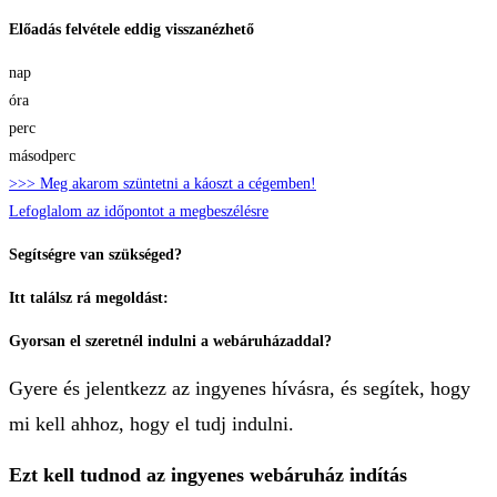
Skip
Előadás felvétele eddig visszanézhető
to
nap
content
óra
perc
másodperc
>>> Meg akarom szüntetni a káoszt a cégemben!
Lefoglalom az időpontot a megbeszélésre
Segítségre van szükséged?
Itt találsz rá megoldást:
Gyorsan el szeretnél indulni a webáruházaddal?
Gyere és jelentkezz az ingyenes hívásra, és segítek, hogy
mi kell ahhoz, hogy el tudj indulni.
Ezt kell tudnod az ingyenes webáruház indítás