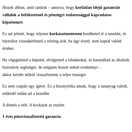
Hiszek abban, amit tanítok – annyira, hogy
korlátlan idejű garanciát
vállalok a befektetéssel és pénzügyi tudatossággal kapcsolatos
képzésemre
.
Ez azt jelenti, hogy teljesen
kockázatmentesen
kezdheted el a tanulást, és
bármikor visszakérheted a tréning árát, ha úgy érzed, nem kaptál valódi
értéket.
Ha végignézted a képzést, elvégezted a feladatokat, és használtad az általunk
biztosított segítséget, de mégsem hozott neked eredményt –
akkor kérdés nélkül visszafizetem a teljes összeget.
Ez nem csupán egy ígéret. Ez a bizonyítéka annak, hogy a tananyag valódi,
működő tudást ad a kezedbe.
A döntés a tiéd. A kockázat az enyém.
1 éves pénzvisszafizetési garancia