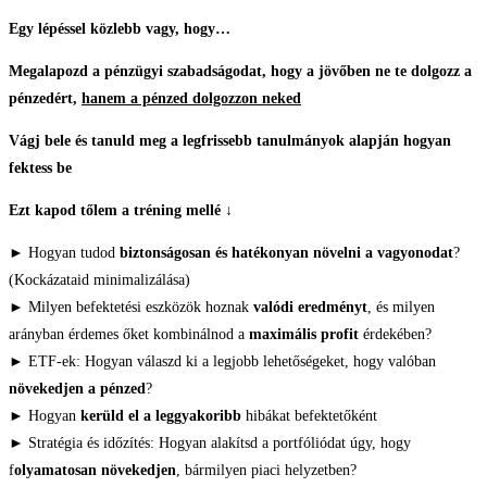
Egy lépéssel közlebb vagy, hogy…
Megalapozd a pénzügyi szabadságodat, hogy a jövőben ne te dolgozz a
pénzedért,
hanem a pénzed dolgozzon neked
Vágj bele és tanuld meg a legfrissebb tanulmányok alapján hogyan
fektess be
Ezt kapod tőlem a tréning mellé ↓
► Hogyan tudod
biztonságosan és hatékonyan növelni a vagyonodat
?
(Kockázataid minimalizálása)
► Milyen befektetési eszközök hoznak
valódi eredményt
, és milyen
arányban érdemes őket kombinálnod a
maximális profit
érdekében?
► ETF-ek: Hogyan válaszd ki a legjobb lehetőségeket, hogy valóban
növekedjen a pénzed
?
► Hogyan
kerüld el a leggyakoribb
hibákat befektetőként
► Stratégia és időzítés: Hogyan alakítsd a portfóliódat úgy, hogy
f
olyamatosan növekedjen
, bármilyen piaci helyzetben?