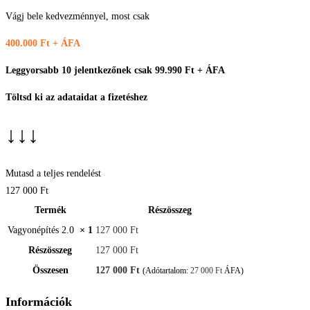
Vágj bele kedvezménnyel, most csak
400.000
Ft + ÁFA
Leggyorsabb 10 jelentkezőnek csak 99.990 Ft + ÁFA
Töltsd ki az adataidat a fizetéshez
↓
↓
↓
Mutasd a teljes rendelést
127 000 Ft
Termék
Részösszeg
Vagyonépítés 2.0
× 1
127 000
Ft
Részösszeg
127 000
Ft
Összesen
127 000
Ft
(Adótartalom:
27 000
Ft
ÁFA)
Információk