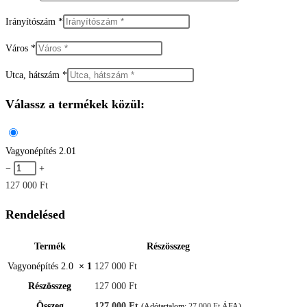
Irányítószám
*
Város
*
Utca, hátszám
*
Válassz a termékek közül:
Vagyonépítés 2.0
1
−
+
127 000
Ft
Rendelésed
Termék
Részösszeg
Vagyonépítés 2.0
× 1
127 000
Ft
Részösszeg
127 000
Ft
Összeg
127 000
Ft
(Adótartalom:
27 000
Ft
ÁFA)