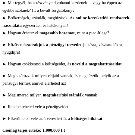
► Mit tegyél, ha a részvényeid zuhanni kezdenek… vagy ha éppen az
egekbe szöknek? Itt a bevált forgatókönyv!
► Brókercégek, számlák, megbízások: Az
online kereskedési rendszerek
használata
egyszerűen és hatékonyan!
► Hogyan érhetsz el
magasabb hozamot
, mint a piac átlaga?
► Közösen
összerakjuk a pénzügyi tervedet
(lakásra, vésztartalékra,
nyugdíjra)
► Hogyan csökkentsd a költségeidet, és
növeld a megtakarításaidat
► Meghatározzuk milyen céljaid vannak, és megnézzük melyik az a
pénzügyi termék amivel elérheted azt
► Megismered milyen
megtakarítási számlák
vannak
► Rendbe teheted vele a pénzügyeidet
► Elkerülheted vele az átveréseket és a
költséges hibákat
!
Csomag teljes értéke: 1.000.000 Ft