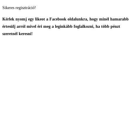
Skip
Sikeres regisztráció!
to
Kérlek nyomj egy likeot a Facebook oldalunkra, hogy minél hamarabb
content
értesülj arról mivel éri meg a leginkább foglalkozni, ha több pénzt
szeretnél keresni!